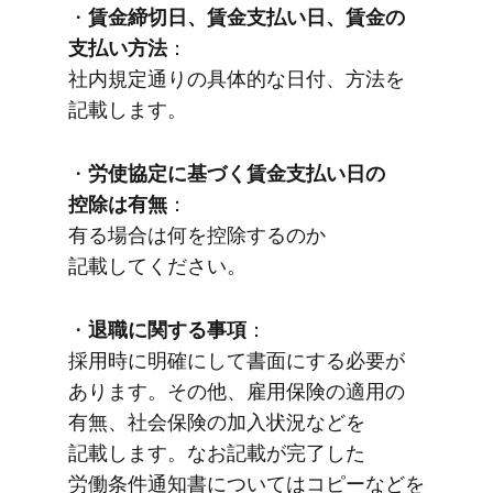
・
賃金締切日、​賃金支払い​日、​賃金の​
支払い​方​法
：
社内規定通りの​具体的な​日付、​方法を​
記載します。
・
労使協定に​基づく​賃金支払い​日の​
控除は​有無
：
有る​場合は​何を​控除するのか​
記載してください。
・
退職に​関する​事項
：
採用時に​明確に​して​書面に​する​必要が​
あります。​その他、​雇用保険の​適用の​
有無、​社会保険の​加入状況などを​
記載します。​な​お記載が​完了した​
労働条件通知書に​ついては​コピーなどを​