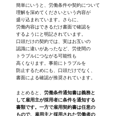
簡単に​いうと、​労働条件や​契約に​ついて​
理解を​深めてくださいと​いう​内容が​
盛り込まれています。​さらに、​
労働内容は​できるだけ​書面で​確認を​
するようにと​明記されています。​
口頭だけの​契約では、​実は​お互いの​
認識に​違いが​あったなど、​労使間の​
トラブルに​つながる​可能性も​
高くなります。​事前に​トラブルを​
防止する​ためにも、​口頭だけでなく、​
書面に​よる​確認が​推奨されています。
まとめると、
​労働条件通知書は​義務と​
して​雇用主が​採用者に​条件を​通知する​
書類です。​一方で​雇用契約書は​任意の​
もので、​雇用主と​採用された​労働者の​