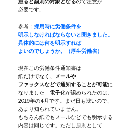
怠ると​罰則の​対象と​なる
ので​注意が​
必要です。
参考：
採用時に​労働条件を​
明示しなければならないと​聞きました。​
具体的には​何を​明示すれば​
よいのでしょうか。​（厚生労働省）
現在この​労働条件通知書は​
紙だけでなく、
​メールや​
ファックスなどで​通知する​ことが​可能
に​
なりました。​電子化が​認められたのは、​
2019年の​4月です。​まだ​日も​浅いので、​
あまり​知られていません。​
もちろん紙でも​メールなどでも​明示する​
内容は​同じです。​ただし原則と​して​