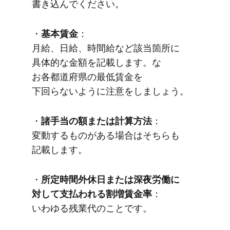
書き込んでください。
・
基本賃金
：
月給、​日給、​時間給など​該当箇所に​
具体的な​金額を​記載します。​な​
お各都道府県の​最低賃金を​
下回らないように​注意を​しましょう。
・
諸手当の​額または​計算方​法
：
変動する​ものが​ある​場合は​そちらも​
記載します。
・
所定時間外休日または​深夜労働に​
対して​支払われる​割増賃金率
：
いわゆる​残業代の​ことです。