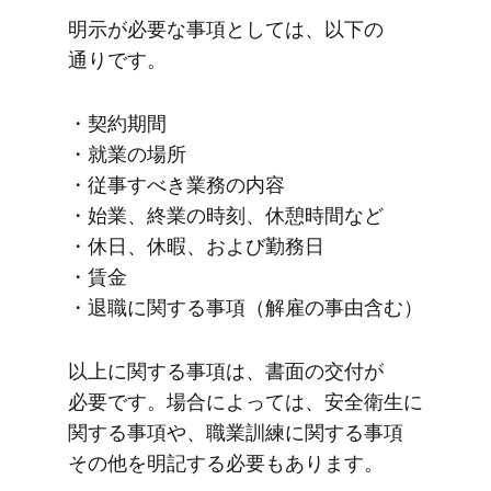
明示が​必要な​事項と​しては、​以下の​
通りです。
・契約期間
・就業の​場所
・従事すべき業務の​内容
・始業、​終業の​時刻、​休憩時間など
・​休日、​休暇、​および​勤務日
・賃金
・退職に​関する​事項​（解雇の​事由含む）
以上に​関する​事項は、​書面の​交付が​
必要です。​場合に​よっては、​安全衛生に​
関する​事項や、​職業訓練に​関する​事項​
その​他を​明記する​必要も​あります。