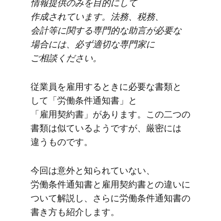
情報提供のみを​目的に​して​
作成されています。​法務、​税務、​
会計等に​関する​専門的な​助言が​必要な​
場合には、​必ず​適切な​専門家に​
ご相談ください。
従業員を​雇用する​ときに​必要な​書類と​
して​「労働条件通知書」と​
「雇用契約書」が​あります。​この​二つの​
書類は​似ているようですが、​厳密には​
違う​ものです。
今回は​意外と​知られていない、​
労働条件通知書と​雇用契約書との​違いに​
ついて​解説し、​さらに​労働条件通知書の​
書き方も​紹介します。