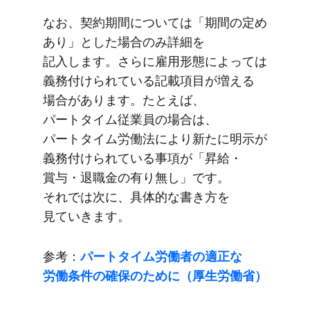
な​お、​契約期間に​ついては​「期間の​定め​
あり」とした​場合のみ​詳細を​
記入します。​さらに​雇用形態に​よっては​
義務付けられている​記載項目が​増える​
場合が​あります。​たとえば、​
パートタイム従業員の​場合は、​
パートタイム労働法に​より​新たに​明示が​
義務付けられている​事項が​「昇給・
賞与・退職金の​有り無し」です。​
それでは​次に、​具体的な​書き方を​
見ていきます。
参考：
パートタイム労働者の​適正な​
労働条件の​確保の​ために​（厚生労働省）