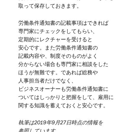
取って​保存して​おきます。
労働条件通知書の​記載事項は​できれば​
専門家に​チェックを​して​もらい、​
定期的に​レクチャーを​受けると​
安心です。​また​労働条件通知書の​
記載内容や、​制度​その​ものが​よく​
分からない​場合も​専門家に​相談を​した​
ほうが​無難です。​であれば​総務や​
人事担当者だけでなく、​
ビジネスオーナーも​労働条件通知書に​
ついて​は​しっかりと​把握を​して、​雇用に​
関する​知識を​蓄えておくと​安心です。
執筆は​2019年9月27日時点の​情報を​
参照しています。