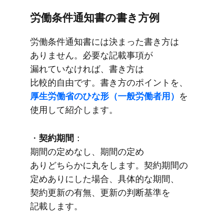
労働条件通知書の​書き方​例
労働条件通知書には​決まった​書き方は​
ありません。​必要な​記載事項が​
漏れていなければ、​書き方は​
比較的自由です。​書き方の​ポイントを、
厚生労働省の​ひな形​（一般労働者用）
を​
使用して​紹介します。
・
契約期間
：
期間の​定めなし、​期間の​定め​
ありどちらかに​丸を​します。​契約期間の​
定め​ありに​した​場合、​具体的な​期間、​
契約更新の​有無、​更新の​判断基準を​
記載します。