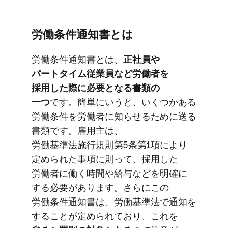
労働条件通知書とは
労働条件通知書とは、
​正社員や​
パートタイム従業員など​労働者を​
採用した​際に​必要と​なる​書類の​
一つ
です。​簡単に​いうと、​いくつか​ある​
労働条件を​労働者に​知らせる​ために​送る​
書類です。​雇用主は、​
労働基準法施行規則第5条第1項に​より​
定められた​事項に​則って、​採用した​
労働者に​働く​時間や​給与などを​明確に​
する​必要が​あります。​さらに​この​
労働条件通知書は、​労働基準法で​通知を​
する​ことが​定められており、​これを