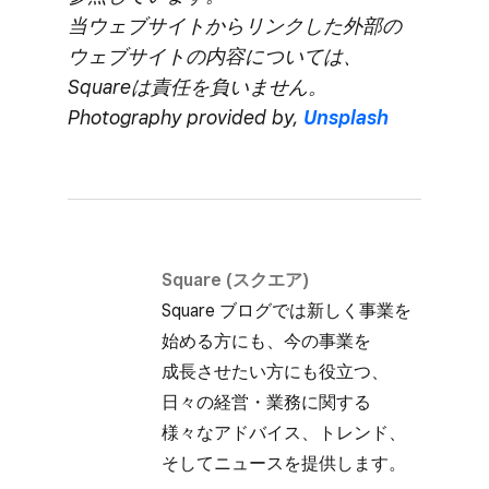
当ウェブサイトから​リンクした​外部の​
ウェブサイトの​内容に​ついては、​
Squareは​責任を​負いません。
Photography provided by,
Unsplash
Square (スクエア)
Square ブログでは​新しく​事業を​
始める方にも、​今の​事業を​
成長させたい方にも​役立つ、​
日々の​経営・業務に​関する​
様々な​アドバイス、​トレンド、​
そして​ニュースを​提供します。