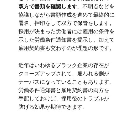
双方で​書類を​確認します
。​不明点などを​
協議しながら​書類作成を​進めて​最終的に​
署名、​押印を​して​双方で​保管を​します。​
採用が​決まった​労働者には​雇用の​条件を​
示した​労働条件通知書を​提示し、​加えて​
雇用契約書も​交わすのが​理想の​形です。
近年は​いわゆる​ブラック企業の​存在が​
クローズアップされて、​雇われる​側が​
ナーバスに​なっている​こともあります。​
労働条件通知書と​雇用契約書の​両方を​
手配しておけば、​採用後の​トラブルが​
防げる​効果が​期待できます。