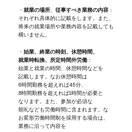
・
就業の​場所
、
​従事すべき業務の​内容
：
それぞれ具体的に​記載を​します。​また、​
将来の​就業場所や​業務内容を​記載しても​
構いません。
・
始業、​終業の​時刻、​休憩時間、​
就業時転換、​所定時間外労働
：
始業と​就業の​時間、​休憩時間などを​
記載します。​な​お休憩​時間は​
6時間勤務を​超えれば​45分、​
8時間勤務を​超えれば​1時間が​必要と​
なります。​また、​参加が​必須な​
朝礼なども​労働時間に​含まれます。​な​
お変形労働時間制を​採用する​場合は、​
業務に​沿って​内容を​