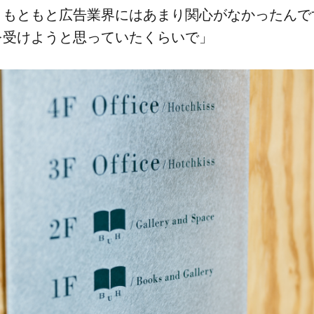
​もともと​広告業界には​あまり​関心が​なかったんで
を​受けようと​思っていた​くらいで」