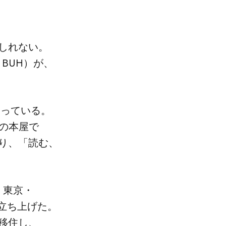
もしれない。​
​BUH）が、​
なっている。​
​本屋で​
、​「読む、​
。​東京・
​立ち上げた。​
移住し、​