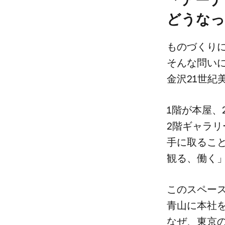
どうなっ
もの​づくりに
そんな​問いに
金沢21世紀美
1階が​本屋、
2階ギャラリー
手に​取るこ
観る、​働く」
この​スペース
青山に​本社を
なぜ、​東京の