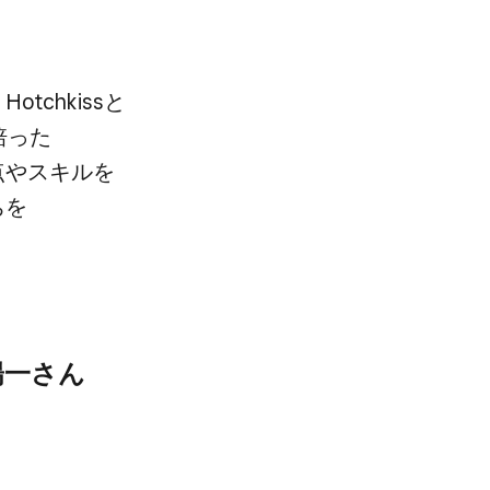
chkissと​
った​
や​スキルを​
を​
一さん