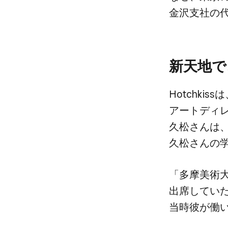
金沢支社の​代
新天地で
Hotchki
アートディレ
久松さんは、​
久松さんの​
「多摩美術大学
出席していた
当時彼が​働