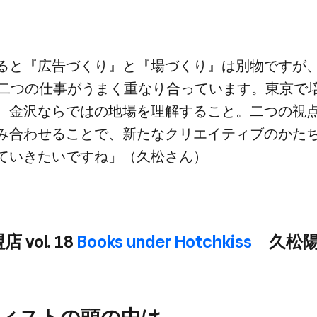
と​『広告づくり』と​『場づくり』は​別物ですが、​Hot
​二つの​仕事が​うまく​重なり合っています。​東京で​培
​金沢ならではの​地場を​理解する​こと。​二つの​視点
み合わせる​ことで、​新たな​クリエイティブのかたち
ていきたいですね」​（久松さん）
 vol. 18
Books under Hotchkiss
久松陽
ィストの​頭の​中は、​