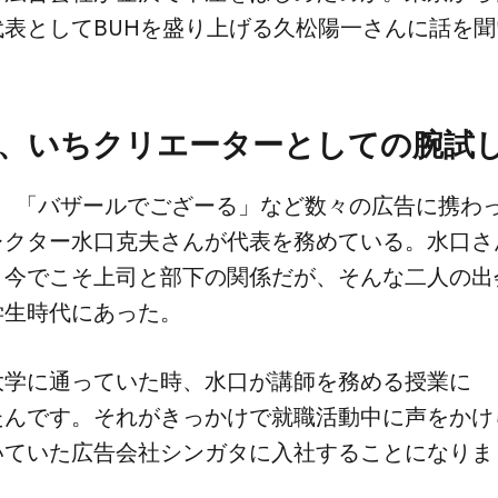
表と​して​BUHを​盛り上げる​久松陽一さんに​話を​
、​いちクリエーターと​しての​腕試
ssは、​「バザールで​ござーる」など​数々の​広告に​携わ
クター水口克​夫さんが​代表を​務めている。​水口さ
今で​こそ上司と​部下の​関係だが、​そんな​二人の​出
学生時代に​あった。
に​通っていた​時、​水口が​講師を​務める​授業に​
んです。​それが​きっかけで​就職活動中に​声を​かけ
いていた​広告会社シンガタに​入社する​ことになり