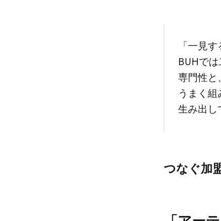
「一見する
BUHでは
専門性と、
うまく​組
生み出し
つなぐ​加盟店
「アーテ