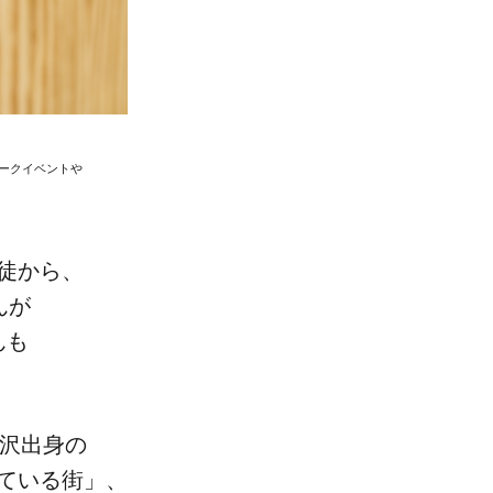
トークイベントや​
徒から、​
が​
も​
金沢出身の​
ている​街」、​