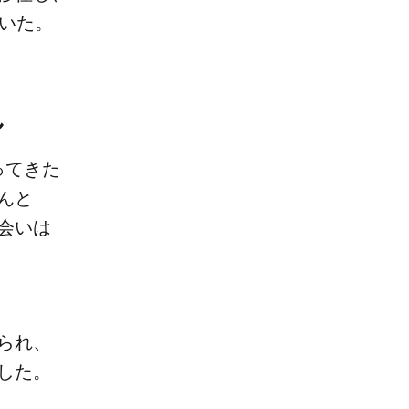
聞いた。
し
ってきた​
んと​
会いは​
られ、​
ました。