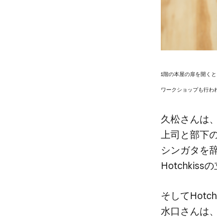
1階の​本屋の​扉を​開く
ワークショップも​行わ
久松さんは、​
上司と​部下の
シンガタを​辞め
Hotchki
そして​Hotc
水口さんは、​