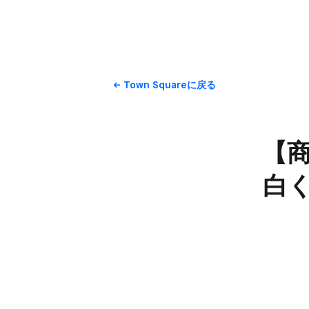
Town Squareに​戻る
【商
白く