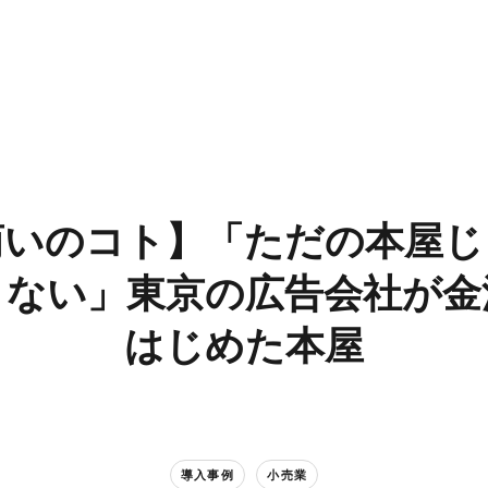
いの​コト】​「ただの​本屋じ
ない」​東京の​広告会社が​金
はじめた本屋
導入事例
小売業