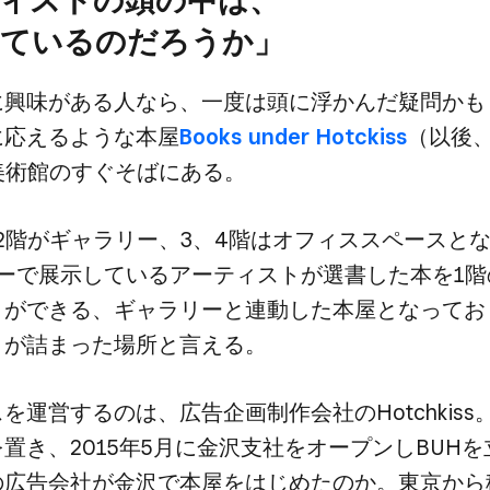
ているのだろうか」
​興味が​ある​人なら、​一度は​頭に​浮かんだ​疑問か
​応えるような​本屋
Books under Hotckiss
​（以後、
術館の​すぐ​そばに​ある。
​2階が​ギャラリー、​3、​4階は​オフィススペースと​
で​展示している​アーティストが​選書した本を​1階の
とができる、​ギャラリーと​連動した本屋と​なっており
が​詰まった​場所と​言える。
を​運営するのは、​広告企画制作会社の​Hotchkiss
​置き、​2015年5月に​金沢支社を​オープンしBUHを
​広告会社が​金沢で​本屋を​はじめたのか。​東京から​