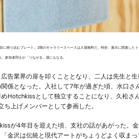
と​目に​映り込むプレート。​2階の​ギャラリースペースは​入場無料だ。​時折、​展示に​関連した​
れ、​参加者同士が​「つながる」場にもなる。
広告業界の​扉を​叩く​こととなり、​二人は​先生と​生
​関係と​なった。​入社して​7年が​過ぎた頃、​水口さん
Hotchkissと​して​独立する​ことに​なり、​久松さん
ssの​立ち上げメンバーと​して​参画した。
hkissが​4年目を​迎えた頃、​支社の​話が​あがった。​
「金沢は​伝統と​現代アートが​ちょうど​よく​収まっ