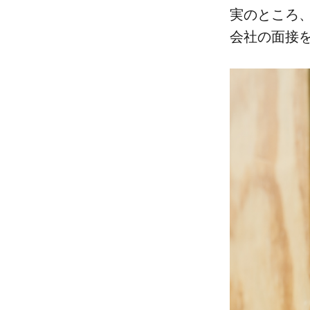
実の​ところ、
会社の​面接