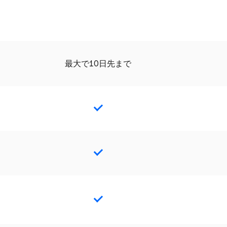
最大で10日先まで
Yes
Yes
Yes