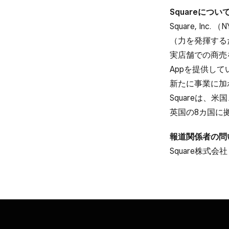
Squareに​つい
Square, In
（力を​発揮する
実店舗での​商売を
Appを​提供し
新たに​事業に​
Squareは、​
英国の​8カ国に
報道関係者の​問
Square株式会社 ​