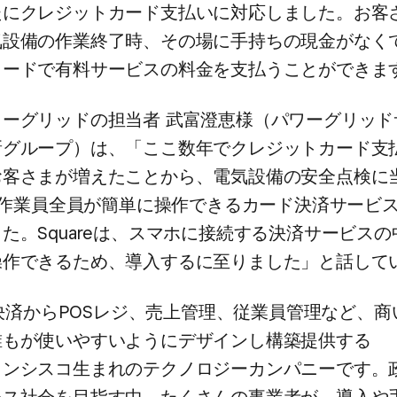
たに​クレジットカード支払いに​対応しました。​お客さ
設備の​作業終了時、​その​場に​手持ちの​現金が​なくて
ードで​有料サービスの​料金を​支払う​ことができま
ーグリッドの​担当者 武富澄恵様​（パワーグリッド
グループ）は、​「ここ数年で​クレジットカード支払
客さまが​増えた​ことから、​電気設備の​安全点検に​
の​作業員全員が​簡単に​操作できる​カード決済サービス
。​Squareは、​スマホに​接続する​決済サービスの​
操作できる​ため、​導入するに​至りました」と​話し
、​決済から​POSレジ、​売上管理、​従業員管理など、​商
誰もが​使いやすいように​デザインし構築提供する​
ンシスコ生まれの​テクノロジーカンパニーです。​政