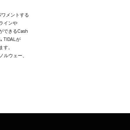
ンパワメントする​
ラインや​
できる​Cash
IDALが​
ます。​
​ノルウェー、​