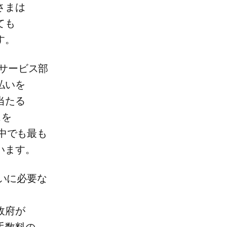
まは​
も​
す。
サービス部​
いを​
当たる​
を​
中でも​最も​
ています。
いに​必要な​
府が​