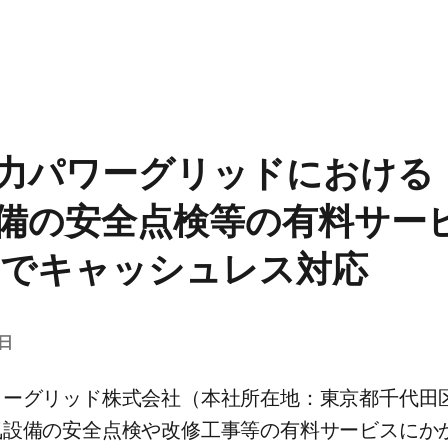
力パワーグリッドに​おける​
備の​安全点検等の​有料サービ
reで​キャッシュレス対応
7日
ーグリッド株式会社​（本社所在地：東京都千代田区
設備の​安全点検や​改修工事等の​有料サービスに​かか