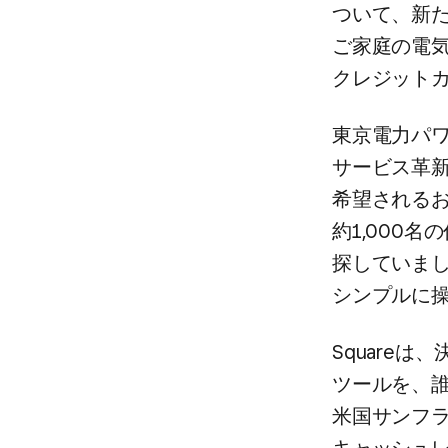
ついて、​新
ご家庭の​電気
クレジットカ
東京電力パワ
サービス革新
希望される​お
約1,000名
探していました
シンプルに​
Squareは
ツールを、​
米国サンフラ