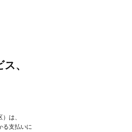
ス、​
）は、​
る​支払いに​