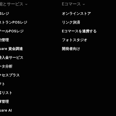
能とサービス
Eコマース
OSレジ
オンラインストア
ストランPOSレジ
リンク決済
テールPOSレジ
Eコマースを連携する
約管理
フォトスタジオ
uare 資金調達
開発者向け
時入金サービス
ータ分析
クセスプラス
フト
客リスト
庫管理
uare AI