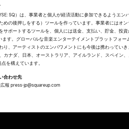
て
c. ​（NYSE: SQ）は、​事業者と​個人が​経済活動に​参加できるようエ
​ための​後押しを​する）​ツールを​作っています。​事業者には​オン
​サポートする​ツールを、​個人には​送金、​支払い、​貯金、​投資が​
ています。​グローバルな​音楽エンターテイメントプラットフォーム T
加わり、​アーティストの​エンパワメントにも​今後は​携わっていき
米国、​カナダ、​日本、​オーストラリア、​アイルランド、​スペイン、
​拠点を​構えています。
い​合わせ先
広報 press-jp@squareup.com