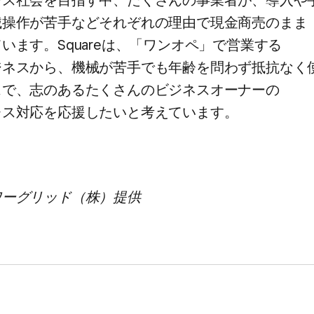
ス社会を​目指す中、​たくさんの​事業者が、​導入や​
​操作が​苦手など​それぞれの​理由で​現金商売のまま​
ます。​Squareは、​「ワンオペ」で​営業する​
スから、​機械が​苦手でも​年齢を​問わず​抵抗なく​
で、​志の​ある​たくさんの​ビジネスオーナーの​
ス対応を​応援したいと​考えています。
ーグリッド（株）​提供