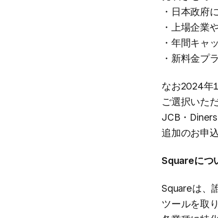
・​日本政府に
・上場企業や
・年間キャッ
・​新料金プ
な​お2024年
ご選択いただい
JCB・Diner
追加の​お申
Squareに​
Squareは
ツールを​取