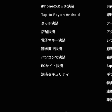
iPhoneのタッチ決済
Sq
Tap to Pay on Android
即
タッチ決済
デ
店舗決済
ア
電子マネー決済
シ
請求書で決済
顧
パソコンで決済
在
ECサイト決済
Sq
決済セキュリティ
ギ
特
連
業