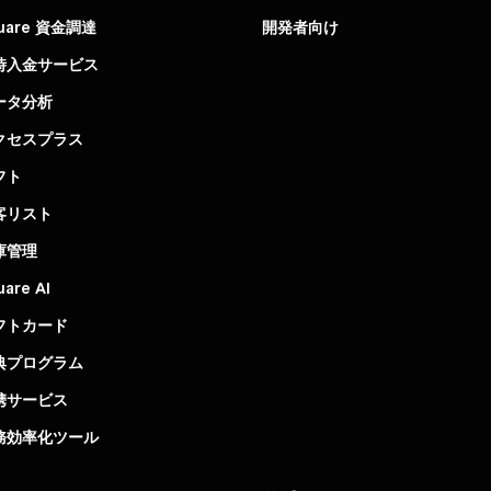
uare 資金調達
開発者向け
時入金サービス
ータ分析
クセスプラス
フト
客リスト
庫管理
uare AI
フトカード
典プログラム
携サービス
務効率化ツール