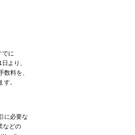
すでに​
1日より、​
決済手数料を、​
きます。
引に​必要な​
業などの​