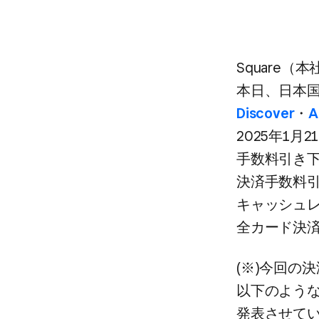
Square
本日、​日本国
Discover
・
A
2025年1月2
手数料引き下げは
決済手数料引
キャッシュレ
全カード決済
(※)今回の​
以下のような​
発表させてい