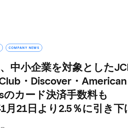
COMPANY NEWS
re、​中小企業を​対象とした​J
 Club・Discover・American
essの​カード決済手数料も​
年1月21日より​2.5％に​引き下