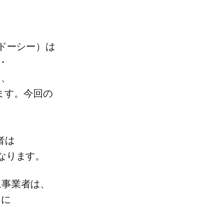
ドーシー）は​
・
、​
ます。​今回の​
は​
になります。
象事業者は、​
に​