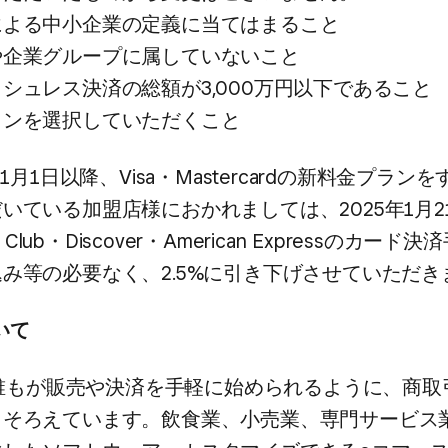
​よる​中​小企業の​定義に​当てはまる​こと
​企業グループに​属していない​こと
シュレス決済の​総額が​3,000万円以下である​こと
ランを​選択していただく​こと
11月1日以降、​Visa・Mastercardの​新料金プランを​
ている​加盟店様に​おかれましては、​2025年1月2
s Club・Discover・American Expressの​カード
込み等の​必要なく、​2.5%に​引き下げさせていただ
ついて
、​誰もが​販売や​決済を​手軽に​始められるように、​商取
りそろえています。​飲食業、​小売業、​専門サービス