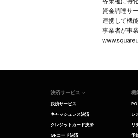
各業種に​特
資金調達サー
連携して​機能
事業者が​事業
www.squar
決済サービス
機
決済サービス
P
キャッシュレス決済
レ
クレジットカード決済
リ
QRコード決済
予