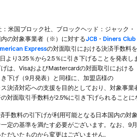
​（本社：米国ブロック社、​ブロックヘッド：ジャック・
内の​対象事業者​（※）に​対する
​JCB
・
Diners Club
merican Express
の​対面取引に​おける​決済手数料を
1日より​3.25％から​2.5％に​引き下げる​ことを​発表し
、​Visaおよび​Mastercardの​対面取引に​おける​
き下げ​（9月発表）と​同様に、​加盟店様の​
ス決済対応への​支援を​目的と​しており、​対象事業者
の​対面取引手数料が​2.5%に​引き下げられる​こと
決済手数料の​引下げが​利用可能と​なる​日本国内の​対
一定の​基準を​満たす必要が​ございます。​なお、​9月
ただいた​ものから​変更は​ございません。