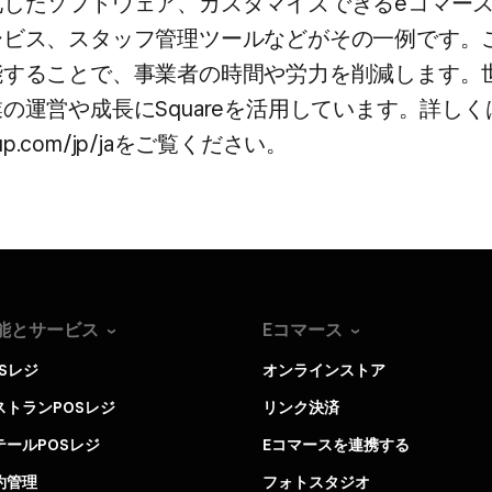
化した​ソフトウェア、​カスタマイズできる​eコマース
ビス、​スタッフ管理ツールなどが​その​一例です。​こ
する​ことで、​事業者の​時間や​労力を​削減します。​
の​運営や​成長に​Squareを​活用しています。​詳しく
eup.com/jp/jaを​ご覧ください。
能とサービス
Eコマース
OSレジ
オンラインストア
ストランPOSレジ
リンク決済
テールPOSレジ
Eコマースを連携する
約管理
フォトスタジオ