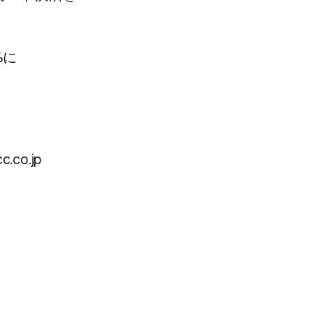
に​
c.co.jp