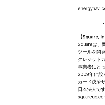
グリーンエネ
energynavi.
リショップナビ
・サプ
【Square, 
Squareは
ツールを​開発
クレジットカ
事業者に​とって
2009年に​
カード決済サービ
日本法人です。​
squareup.