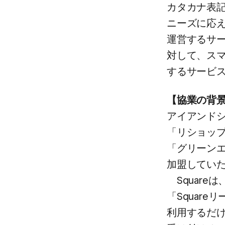
カタカナ​表
ニーズに​応え
運営する​サー
対して、​ス
する​サービス
【協業の​背景
アイアンドシ
「リショップ
「グリーンエネ
加盟していた
Square
「Square
利用するだけ