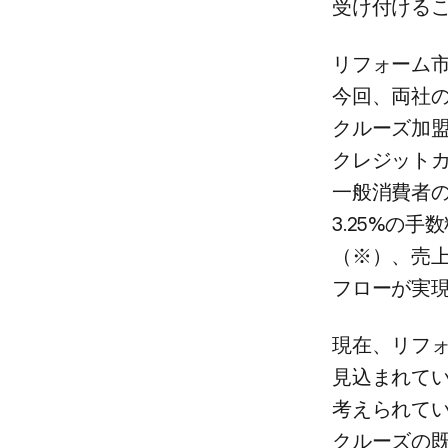
受け付ける​
リフォーム市場
今回、​両社の
クルーズ加盟
クレジットカー
一般消費者の​
3.25%の​
（※）、​売
フローが​実
現在、​リフォ
見込まれてい
考えられてい
クルーズの​