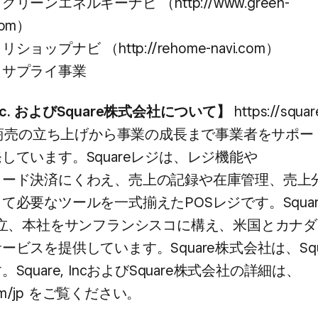
ルギーナビ ​（http://www.green-
com）​
 ​（http://rehome-navi.com）​
ライ事業
Inc. および​Square株式会社に​ついて​】
https://squar
、​商売の​立ち上げから​事業の​成長まで​事業者を​サポー
しています。​Squareレジは、​レジ機能や​
ード決済に​くわえ、​売上の​記録や​在庫管理、​売上
​必要な​ツールを​一式​揃えた​POSレジです。​Square, 
設立、​本社を​サンフランシスコに​構え、​米国と​カナダ
スを​提供しています。​Square株式会社は、​Square,
Square, Incおよび​Square株式会社の​詳細は、​
com/jp を​ご覧ください。