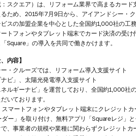
記：スクエア）は、​リフォーム業界で​高まる​カード支
る​ため、​2015年7月9日から、​アイアンドシー・ク
ビスの​加盟企業を​中心とした​全国​約1,000社の​工務
マートフォンや​タブレット端末で​カード決済の​受け付
​「Square」の​導入を​共同で​働きかけます。
、​内容】
ー・クルーズでは、​リフォーム導入支援サイト​
ナビ」、​太陽光発電導入支援サイト​
ルギーナビ」を​運営しており、​全国​約1,000社の
だいております。​
は、​スマートフォンや​タブレット端末に​クレジットカ
リーダー」を​取り付け、​無料アプリ「Squareレジ」と
で、​事業者の​規模や​業種に​関わらずクレジットカ