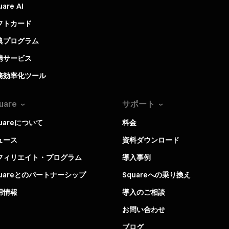
uare AI
フトカード
典プログラム
携サービス
務効率化ツール
uare
サポート
uareについて
料金
ュース
資料ダウンロード
フィリエイト・プログラム
導入事例
quareとのパートナーシップ
Squareへの乗り換え
用情報
導入のご相談
お問い合わせ
ブログ