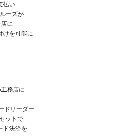
払い​
ルーズが​
店に​
けを​可能に​
​工務店に​
ードリーダー​
​セットで​
ード決済を​