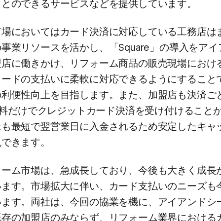
ことのできる​サービスなどを​提供しています。
に​おいては​カード決済に​対応している​工務店は​ま
​事業リソースを​活かし、​「Square」の​導入を​
店に​働きかけ、​リフォーム商品の​販売現場に​おける
ドの​支払いに​柔軟に​対応できるように​する​ことで
利便性向上を​目指します。​また、​加盟店も​決済ごと
手数料だけで​クレジットカード決済を​受け付ける​こと
上も​最短で​翌営業日に​入金される​ため安定した​キ
現できます。
ーム市場は、​急成長しており、​今後も​大きく​成長が
ます。​市場拡大に​伴い、​カード支払いの​ニーズも​
ます。​両社は、​今回の​協業を​機に、​アイアンドシ
既存の​加盟店のみならず、​リフォーム業界に​おける​