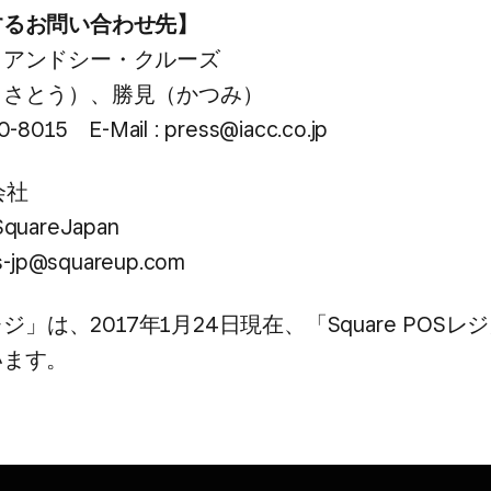
る​お問い​合わせ先】
イアンドシー・クルーズ
（さと​う）、​勝見​（かつみ）​
0-8015 E-Mail : press@iacc.co.jp
会社
quareJapan
ss-jp@squareup.com
eレジ」は、​2017年1月24日現在、​「Square POSレ
います。