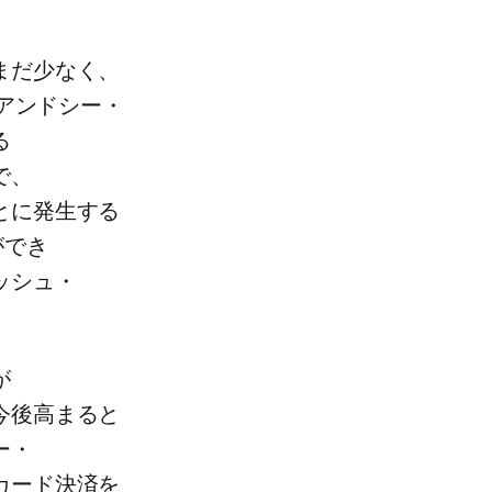
だ​少なく、​
アイアンドシー・
​
、​
に​発生する​
ができ
ャッシュ・
​
今後高まると​
ー・
カード決済を​