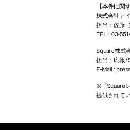
【本件に​関す
株式会社ア
​担当：佐藤​
TEL : 03-551
Square株式
​担当：​広報/S
E-Mail : pre
※​「Squar
提供されて