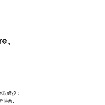
e、​
表取締役：
野博商、​