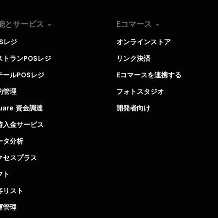
能とサービス
Eコマース
OSレジ
オンラインストア
ストランPOSレジ
リンク決済
テールPOSレジ
Eコマースを連携する
約管理
フォトスタジオ
uare 資金調達
開発者向け
時入金サービス
ータ分析
クセスプラス
フト
客リスト
庫管理