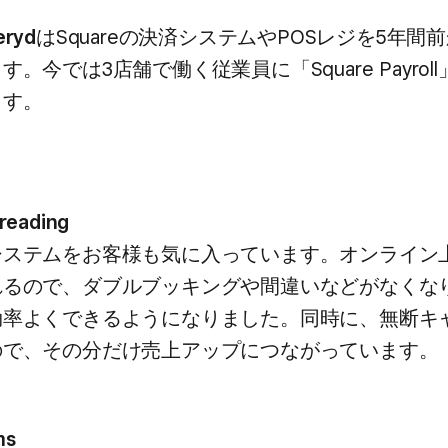
eryd
は​Squareの​決済システムや​POSレジを​5年間前
​今では​3店舗で​働く​従業員に​「Square Payroll
ます。
hreading
システムを​お客様も​気に入っています。​オンライン上
るので、​ダブルブッキングや​間違いなどが​なくなり
効率よく​できるようになりました。​同時に、​無断キ
ので、​その​分だけ売上アップに​つながっています。
ms