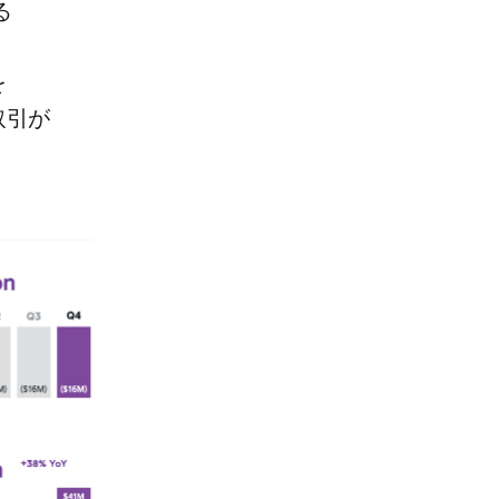
​
​
引が​