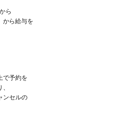
から​
」から​給与を​
で​予約を​
、​
ャンセルの​