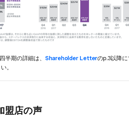
3四半期の​詳細は、
​Shareholder Letter
の​p.3以降に
さい。
e加盟店の​声