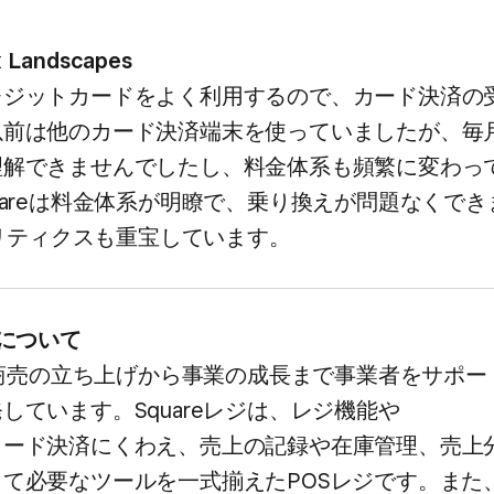
k Landscapes
レジットカードを​よく​利用するので、​カード決済の​
前は​他の​カード決済端末を​使っていましたが、​毎月
理解できませんで​したし、​料金体系も​頻繁に​変わっ
uareは​料金体系が​明瞭で、​乗り​換えが​問題なく​でき
ナリティクスも​重宝しています。
c.に​ついて
、​商売の​立ち上げから​事業の​成長まで​事業者を​サポー
しています。​Squareレジは、​レジ機能や​
ード決済に​くわえ、​売上の​記録や​在庫管理、​売上
て​必要な​ツールを​一式​揃えた​POSレジです。​また、