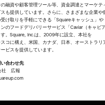
の​融資や​顧客管理ツール等、​資金調達と​マーケテ
スも​提供しています。​さらに、​さまざまな​企業や​
​受け取りを​手軽に​できる​「Squareキャッシュ」や​
の​フードデリバリーサービス​「Caviar​（キャビア
​Square, Inc.は、​2009年に​設立、​本社を​
コに​構え、​米国、​カナダ、​日本、​オーストラリア
ービスを​提供しています。
問い​合わせ先
会社 ​広報
uareup.com