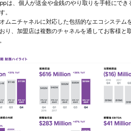
 Appは、​個人が​送金や​金銭の​やり取りを​手軽に​できる
す。
​オムニチャネルに​対応した​包括的な​エコシステムを
おり、​加盟店は​複数の​チャネルを​通してお客様と​取
。