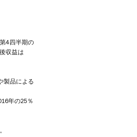
第4四半期の​
​収益は​
​製品に​よる​
16年の​25％
。​