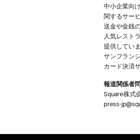
中小企業向け
関する​サービ
送金や​金銭の
人気レストラン
提供しています。
サンフランシス
カード決済サ
報道関係​者
Square株式
press-jp@sq