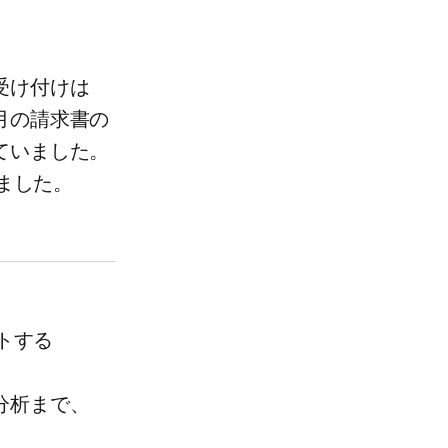
受け付けは​
の​請求書の​
ていました。​
ました。​
トする​
分析まで、​
​