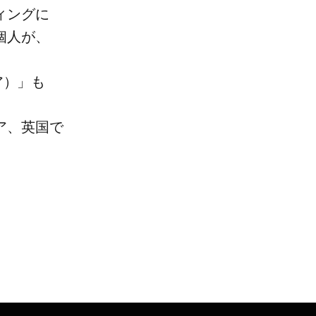
ィングに​
個人が、​
）」も​
、​英国で​