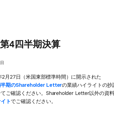
7年第4四半期決算
7日
8年2月27日​（米国東部標準時間）に​開示された
期の​Shareholder Letter
の​業績ハイライトの​抄
​ご確認ください。​Shareholder Letter以外の​資
サイト
で​ご確認ください。