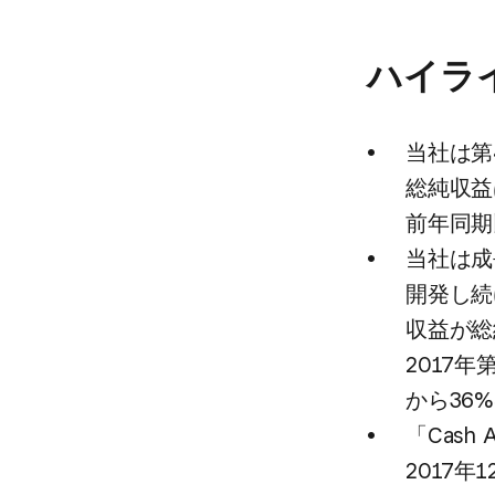
ハイラ
当社は​第
総純収益は
前年同期
当社は​成
開発し続け
収益が​総
2017年
から​36
「Cash
2017年