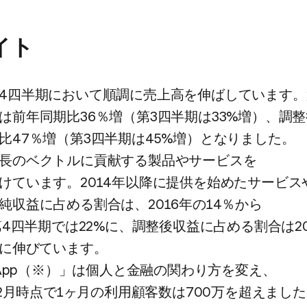
イト
4四半期に​おいて​順調に​売上高を​伸ばしています。​
​前年同期比36％増​（第3四半期は​33%増）、​調整後
比47％増​（第3四半期は​45%増）と​なりました。
長の​ベクトルに​貢献する​製品や​サービスを​
ています。​2014年以降に​提供を​始めた​サービスや
純収益に​占める​割合は、​2016年の​14％から​
第4四半期では​22%に、​調整後収益に​占める​割合は​20
%に​伸びています。
 App​（※）」は​個人と​金融の​関わり方を​変え、​
12月時点で​1ヶ月の​利用顧客数は​700万を​超えました