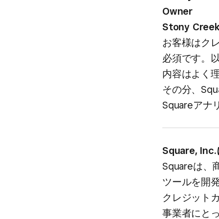
Owner
Stony Cree
お客様は​ク
必須です。​以
内容は​よく​
その分、​Sq
Squareア
Square, In
Squareは
ツールを​開発
クレジットカ
事業者に​とっ