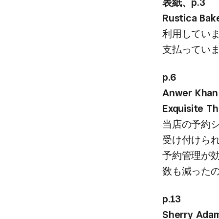
表紙、​p.3
Rustica Bak
利用しています。
支払ってい
p.6
Anwer Khan
Exquisite T
当店の​予約
受け付けられ
予約管理が​
数も​減った
p.13
Sherry Ada