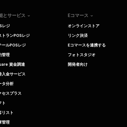
能とサービス
Eコマース
OSレジ
オンラインストア
ストランPOSレジ
リンク決済
テールPOSレジ
Eコマースを連携する
約管理
フォトスタジオ
uare 資金調達
開発者向け
時入金サービス
ータ分析
クセスプラス
フト
客リスト
庫管理