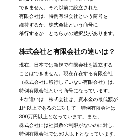
できません。​それ以前に​設立された​
有限会社は、​特例有限会社と​いう​商号を​
維持するか、​株式会社と​いう​商号に​
移行するか、​どちらかの​選択肢が​あります。
株式会社と​有限会社の​違いは？
現在、​日本では​新規で​有限会社を​設立する​
ことは​できません。​現在存在する​有限会社​
（株式会社に​移行していない​有限会社）は、​
特例有限会社と​いう​商号に​なっています。​
主な​違いは、​株式会社は、​資本金の​最低額が​
1円以上であるのに​対して、​特例有限会社は​
300万円以上となっています。​また、​
株式会社には​社員数の​制限が​ないのに​対し、​
特例有限会社では​50人以下と​なっています。