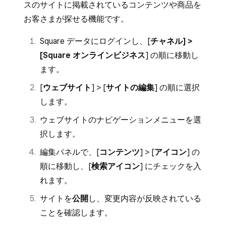
スのサイトに掲載されているコンテンツや商品を
編集パネルにある歯車アイコンを選択し、
画像を説明する代替テキストをテキストボ
反映されていることを確認します。
お客さまが探せる機能です。
[
ページ設定を表示
] を選択します。
ックスに追加します。
ポップアップウィンドウで [
SEO
] を選択
Square データにログインし、[
チャネル] >
サイトを
公開
し、変更内容が反映されてい
します。
[Square オンラインビジネス
] の順に移動し
ることを確認します。
ます。
「検索での表示/非表示」で、[
検索エンジ
ン結果から非表示
] を選択します。[
保存
]
[
ウェブサイト
] > [
サイトの編集
] の順に選択
を選択します。
します。
サイトを
公開
し、変更内容が反映されてい
ウェブサイトのナビゲーションメニューを選
ることを確認します。
択します。
編集パネルで、[
コンテンツ
] > [
アイコン
] の
順に移動し、[
検索アイコン
] にチェックを入
れます。
サイトを
公開
し、変更内容が反映されている
ことを確認します。