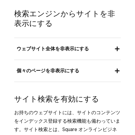
画像の説明は、一般的に代替テキストとして知
ビジネス
] に移動します。
られており、検索エンジンが画像の内容を説明
「検索エンジン最適化（SEO）」で、
検索エンジンからサイトを非
[
ウェブサイト
] > [
サイトを編集
] の順に選
するのに役立ちます。これは、画像が読み込ま
[
SEOを更新
] を選択します。
択します。
表示にする
れない場合、またはサイトの訪問者が画像を表
SEOの詳細を追加し、完了したら [
保存
]
インデックス登録するページを開きます。
示できない場合に特に便利です。
を選択します。
編集パネルにある歯車アイコンを選択し、
Square データにログインし、[
オンライン
エディタからサイトを
公開
し、変更内容が
ウェブサイト全体を非表示にする
[
ページ設定を表示
] を選択します。
ビジネス
] に移動します。
反映されていることを確認します。
ポップアップウィンドウで [
SEO
] を選択
[
ウェブサイト
] > [
サイトを編集
] の順に選
Square データにログインし、[
オンライン
し、SEOの詳細を追加します。[
保存
] を選
個々のページを非表示にする
択します。
ビジネス
] に移動します。
択します。
背景以外の画像を含むページを開きます。
[
ウェブサイト
] > [
SEO
] の順に選択しま
サイトを
公開
し、変更内容が反映されてい
Square データにログインし、[
オンライン
対象となるページがない場合は、画像のあ
す。
サイト検索を有効にする
ることを確認します。
ビジネス
] に移動します。
るセクションを新たに追加します。
「検索エンジン最適化（SEO）」で、[
検
[
ウェブサイト
] > [
サイトを編集
] の順に選
お持ちのウェブサイトには、サイトのコンテンツ
画像のあるセクションを選択して、任意の
索エンジン結果から非表示
] をクリックし
択します。
をインデックス登録する検索機能も備わっていま
画像を選択すると、編集パネル内に画像メ
ます。
非表示にするページを開きます。
す。サイト検索とは、Square オンラインビジネ
ニューが開きます。
エディタからサイトを
公開
し、変更内容が