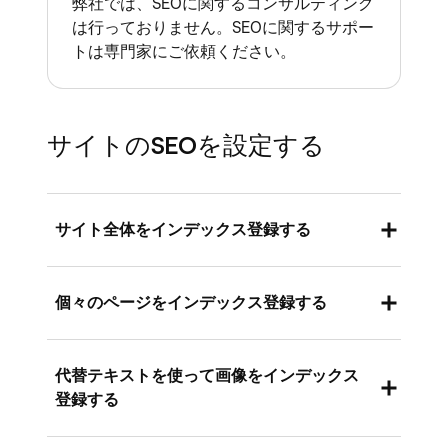
弊社では、SEOに関するコンサルティング
は行っておりません。SEOに関するサポー
トは専門家にご依頼ください。
サイトのSEOを設定する
サイト全体をインデックス登録する
ウェブサイト全体のSEO設定は、ウェブサイト
個々のページをインデックス登録する
のホームページに対応しています。
Square データにログインし、[
オンライン
各ウェブページのSEO設定は、サイトエディタ
代替テキストを使って画像をインデックス
ビジネス
] に移動します。
の各ページの設定パネル内にあります。
登録する
[
ウェブサイト
] > [
SEO
] の順に選択しま
Square データにログインし、[
オンライン
す。