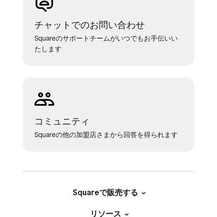
きません。
初回のお申し込み時、またはSquare
チャットでのお問い合わせ
サポートに連絡してPayPayの店舗名
Squareのサポートチームがいつでもお手伝いい
を変更したことがある場合は、それ以
たします
降にSquare データで店舗名を変更し
ても、PayPayの店舗名は自動更新さ
れません。PayPayの店舗名の変更が
必要な場合は、
Square サポート
にお
問い合わせください。
コミュニティ
PayPay固有の店舗名（屋号）に関す
Squareの他の加盟店さまから回答を得られます
るお問い合わせがございましたら、
Square サポート
までご連絡くださ
い。
Squareで販売する
リソース