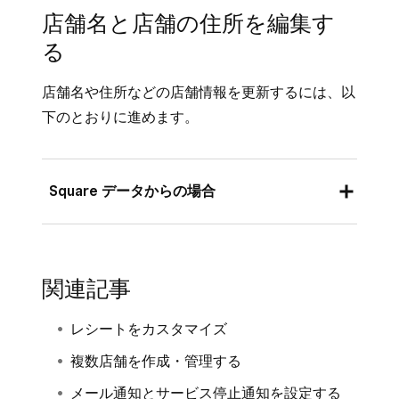
「事業名」の横にある [
編集
] をクリック
店舗名と店舗の住所を編集す
[
設定
] > [
アカウント
] > [
事業または店舗の
し、新しい事業名を入力します。店舗が3
る
情報
] の順にタップします。
か所以下の場合は、[
更新
] をクリックして
[基本情報] の最初の行を選択し、新しい事
店舗全体に反映させるか、[
スキップ
] をク
店舗名や住所などの店舗情報を更新するには、以
業名を入力します。
リックします。
下のとおりに進めます。
事業名を変更する際、この画面を終了すると変
[
保存
] をクリックします。
更内容が自動的に保存されます。
Square データからの場合
Square データ
にログインし、[
設定
] > [
ア
カウントと設定
] > [
加盟店さまの事業
] >
関連記事
[
店舗
] の順にクリックします。
レシートをカスタマイズ
レシートに表示する店舗名を選択し、変更
を行います。
複数店舗を作成・管理する
メール通知とサービス停止通知を設定する