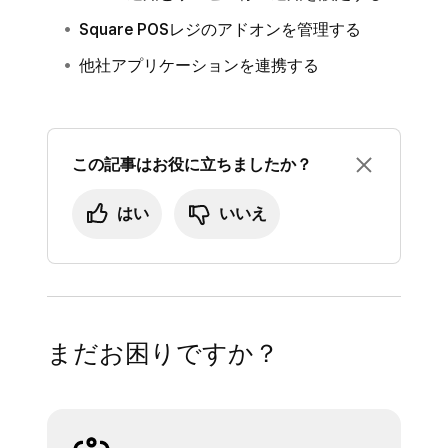
Square POSレジのアドオンを管理する
他社アプリケーションを連携する
この記事はお役に立ちましたか？
はい
いいえ
ご注意：
すべてのQRコード決済事業者による
審査が完了してから変更内容が反映さ
れるまでには15営業日以上かかりま
す。
まだお困りですか？
QRコード決済事業者側の制限によ
り、屋号及び店舗名に法人格（株式会
社、合同会社など）を含めることはで