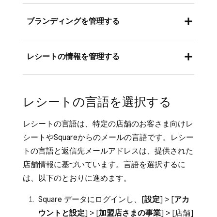
ブランディングを管理する
レシート、請求書、予約フロー、お会計画面な
レシートの情報を管理する
ど、お客さまが目にするタッチポイントをブラ
ンドのカラーとロゴでカスタマイズできます。
Square データにログインし、[
設定
] > [
ア
レシートの言語を選択する
Square データにログインし、[
設定
] > [
ア
カウントと設定
] > [
支払い
] > [
レシート
]
カウントと設定
] > [
マイビジネス
] > [
事業
の順に移動します。
レシートの言語は、特定の店舗のお客さま向けレ
紹介
] の順に移動します。
「事業」で、[
店舗を表示
] をオンにする
シートやSquareからのメールの言語です。レシー
「ブランディング」で、[
+新規作成
] をク
と、レシートに店舗名が表示されます。
トの言語と返信先メールアドレスは、提供された
リックします。
「連絡先」で、お客さまに提供可能な連絡
店舗情報に基づいています。言語を選択するに
[
追加
] を選択してフルサイズロゴやスモー
先情報を入力します。電話番号は自動的に
は、以下のとおりに進めます。
ルロゴをアップロードし、ブランド
カラー
入力されます。
Square データにログインし、[
設定
] > [
アカ
を選択します。[
次へ
] をクリックします。
「追加のテキスト」で、[
返品規則
] または
ウントと設定
] > [
加盟店さまの事業
] > [
店舗
]