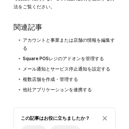
したブランディングセットの横にある鉛筆アイ
法をご覧ください。
コンをクリックします。
Square レジスターでブランディングを管理す
関連記事
る
アカウントと事業または店舗の情報を編集す
ブランディングセットを作成したら、Square
る
レジスターのお客さま用の画面の表示設定を調
整できます。これを行うには、Square レジス
Square POSレジのアドオンを管理する
ターで [
設定
] > [
ハードウェア
] > [
お客さま用
メール通知とサービス停止通知を設定する
の画面
] の順に移動します。[
待ち受け画面に事
複数店舗を作成・管理する
業または店舗名を表示
] や [
待ち受け画面にプ
他社アプリケーションを連携する
ロフィール画像を表示
] をオンにできます。
この記事はお役に立ちましたか？