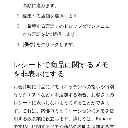
[
レシート
] をクリックし、紙のレシートと
[
カスタムテキスト
] を追加します。
の順に進みます。
電子レシートのブランディングを確認しま
レシートの設定を確認し、[
保存
] を選択し
編集する店舗を選択します。
す。
ます。
「希望する言語」のドロップダウンメニュー
[
POSレジ
] をクリックし、
Square レジス
紙のレシートから店舗の住所を削除するには、
から言語を1つ選択します。
ター
または
モバイル
のお客さま用の画面に
以下のとおりに進めます。
[
保存
] をクリックします。
ブランディングを表示します。
Square データにログインし、[
設定
] > [
ア
Square 請求書をお使いの場合は、[
請求書
]
カウントと設定
] > [
マイビジネス
] > [
店舗
]
レシートで商品に関するメモ
をクリックし、メールまたは請求書の支払
の順に進みます。
いページでブランディングを確認します。
を非表示にする
対象店舗を選択し、[
店舗を編集
] をクリッ
確認が終わったら、[
次へ
] をクリックしま
お会計時に商品にメモ（キッチンへの指示や特別
クします。
す。
なリクエストなど）を追加する場合、お客さまの
[
事業または店舗の住所
] で、店舗の種類を
ブランディングを適用する店舗を選択し、
レシートに表示しないようにすることができま
[
移動式店舗
] に変更します。
[
公開
] をクリックします。
す。これは、内部コミュニケーションにメモを使
[
保存
] をクリックします。
用する飲食業に役立ちます。詳しくは、
Square
ブランドのカラーやロゴを編集するには、作成
で支払いに関するメモや商品の説明を追加する
方