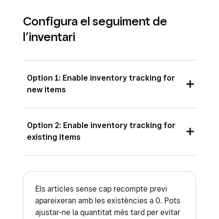
Configura el seguiment de
l’inventari
Option 1: Enable inventory tracking for
new items
Sign in to Square Dashboard and go to
Option 2: Enable inventory tracking for
Items & services
(or
Items & menus
or
existing items
Items & inventory
) >
Items
.
Tap
Settings
>
Inventory
.
Sign in to Square Dashboard and go to
Items & services
(or
Items & menus
or
Toggle on
Enable inventory tracking for
Els articles sense cap recompte previ
Items & inventory
) >
Items
>
Settings
>
new items
.
apareixeran amb les existències a 0. Pots
Inventory
.
ajustar-ne la quantitat més tard per evitar