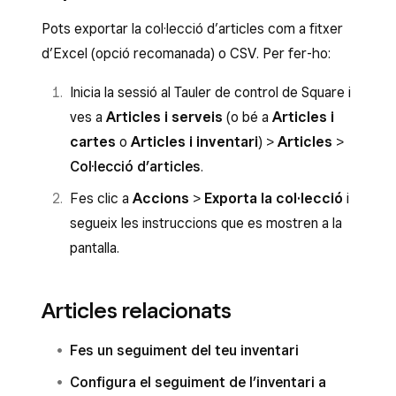
l’inventari d’articles nous
.
col·lecció d’articles. Per fer-ho:
Pots exportar la col·lecció d’articles com a fitxer
El botó ha d’estar cap a l’esquerra i en gris. La
Inicia la sessió al Tauler de control de
d’Excel (opció recomanada) o CSV. Per fer-ho:
configuració es desarà automàticament.
Square i ves a
Articles i serveis
(o
Inicia la sessió al Tauler de control de Square i
Articles i cartes
o
Articles i inventari
) >
ves a
Articles i serveis
(o bé a
Articles i
Articles
>
Col·lecció d’articles
.
cartes
o
Articles i inventari
) >
Articles
>
Fes clic a
Accions
>
Exporta la
Col·lecció d’articles
.
col·lecció
.
Fes clic a
Accions
>
Exporta la col·lecció
i
Enganxa N a la columna
Quantitat nova
segueix les instruccions que es mostren a la
[nom del punt de venda]
per a les
pantalla.
variants que vulguis desactivar.
A la pantalla
col·lecció d’articles
, fes clic a
Articles relacionats
Accions
>
Importa la col·lecció
per
tornar a importar el fitxer que acabes de
Fes un seguiment del teu inventari
modificar a Square.
Configura el seguiment de l’inventari a