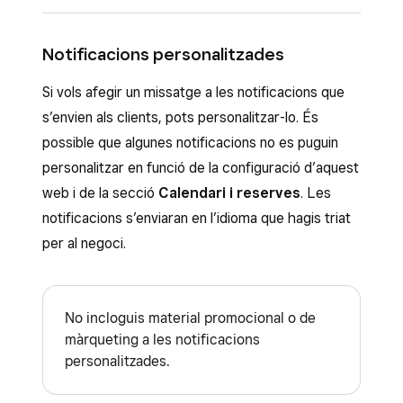
abans.
Si aquesta opció està activada, tria quan
s’enviarà un recordatori per correu electrònic:
Notificacions personalitzades
des d’1 hora abans de la cita fins a 3 dies abans.
Si vols afegir un missatge a les notificacions que
s’envien als clients, pots personalitzar-lo. És
possible que algunes notificacions no es puguin
personalitzar en funció de la configuració d’aquest
web i de la secció
Calendari i reserves
. Les
notificacions s’enviaran en l’idioma que hagis triat
per al negoci.
No incloguis material promocional o de
màrqueting a les notificacions
personalitzades.