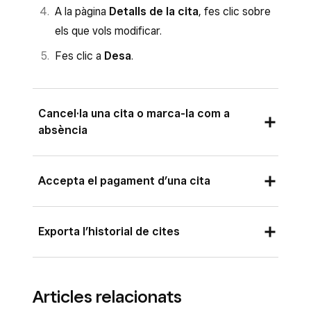
A la pàgina
Detalls de la cita
, fes clic sobre
els que vols modificar.
Fes clic a
Desa
.
Cancel·la una cita o marca-la com a
absència
A la pàgina
Detalls de la cita
, fes clic a
Accepta el pagament d’una cita
Més
.
Fes clic a
Cancel·la la cita
o
Marca com
A la pàgina
Detalls de la cita
, fes clic a
Exporta l’historial de cites
a absència
.
Accepta el pagament
.
Tria com vols informar-ne al client i
Tria un mètode de pagament i fes clic a
Inicia la sessió al
Tauler de control de
confirma l’acció.
Cobra
.
Articles relacionats
Square
i ves a
Cites
o
Pagaments
>