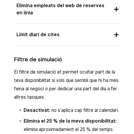
Elimina empleats del web de reserves
subscripció al pla Plus o Prèmium de
en línia
Cites Square
.
Si actives aquesta opció, els clients no trobaran
Si l’actives, els clients podran reservar diversos
Límit diari de cites
cap referència al personal quan facin una
serveis amb empleats diferents en una mateixa
reserva en línia. Els serveis continuaran
cita. Consulta més informació sobre com
Si actives aquesta opció, el personal podrà
assignant-se automàticament al personal, de
programar cites amb diversos empleats
.
reservar cites per sobre d’aquest límit. No
Filtre de simulació
manera que tu disposaràs d’aquesta informació,
obstant això, no s’acceptaran més reserves en
Nota:
les propines de les cites amb diversos
tot i que no es mostri als clients.
El filtre de simulació et permet ocultar part de la
línia dels clients per a aquell dia un cop s’arribi al
empleats es dividiran de manera proporcional al
teva disponibilitat si vols que sembli que hi ha més
Et recomanem que facis servir aquesta opció si
màxim.
valor del servei.
feina al negoci o per dedicar una part del dia a fer
no vols que la informació sobre els empleats
altres tasques.
s’inclogui en la cita.
Desactivat:
no s’aplica cap filtre al calendari.
Elimina el 25 % de la meva disponibilitat:
elimina aproximadament el 25 % del temps