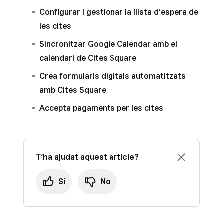
Cites
.
Configurar i gestionar la llista d’espera de
Fes clic a
Configuració
>
Historial
.
les cites
Fes clic a
Exporta
per descarregar un
Sincronitzar Google Calendar amb el
fitxer CSV.
calendari de Cites Square
Crea formularis digitals automatitzats
amb Cites Square
Accepta pagaments per les cites
T‘ha ajudat aquest article?
Sí
No