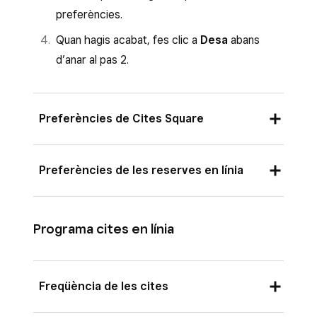
preferències.
Quan hagis acabat, fes clic a
Desa
abans
d’anar al pas 2.
Preferències de Cites Square
Selecciona on acceptes cites:
Preferències de les reserves en línia
En persona al teu negoci
Selecciona la teva preferència a
Garantia de
En persona a la ubicació del client
reserva
:
Programa cites en línia
En persona tant al teu negoci com a la
ubicació del client
El negoci accepta automàticament totes
les sol·licituds de cita
Només per internet o per telèfon
Freqüència de les cites
El negoci ha d’acceptar o rebutjar