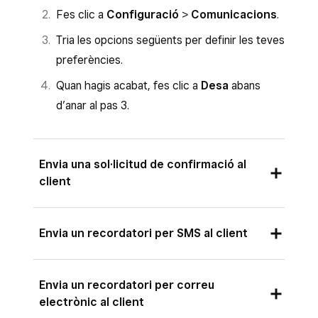
Fes clic a
Configuració
>
Comunicacions
.
Tria les opcions següents per definir les teves
preferències.
Quan hagis acabat, fes clic a
Desa
abans
d’anar al pas 3.
Envia una sol·licitud de confirmació al
client
Si aquesta opció està activada, tria entre SMS,
Envia un recordatori per SMS al client
correu electrònic o ambdós com a mètode de
confirmació.
Si aquesta opció està activada, tria quan
Envia un recordatori per correu
Tria quan s’enviarà la sol·licitud de confirmació:
s’enviarà el recordatori per SMS: des d’1 hora
electrònic al client
des de 2 hores abans de la cita fins a 1 setmana
abans de la cita fins a 3 dies abans.