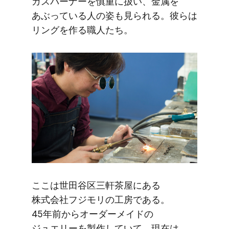
ガスバーナーを​慎重に​扱い、​金属を​
あぶっている​人の​姿も​見られる。​彼らは​
リングを​作る​職人たち。
ここは​世田谷区三軒茶屋に​ある​
株式会社フジモリの​工房である。​
45年前から​オーダーメイドの​
ジュエリーを​製作していて、​現在は​