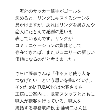
「海外の​サッカー選手が​ゴールを​
決めると、​リングに​キスする​シーンを​
見かけますが、​あれは​リングを​奥さんや​
恋人に​たとえて​感謝の​思いを​
表しているんです。​リングが​
コミュニケーションの​媒体と​して​
存在できれば、​また​ジュエリーの​新しい​
価値に​なるのだと​考えました」
さらに​藤森さんは​「作る​人と​使う​人を​
つな​げたい」と​いう​思いを​抱いていた。​
その​ためMITUBACIでは​お客さまを​
工房に​ご案内し、​販売スタッフとともに​
職人が​接客を​行っている。​職人を​
統括する​専務取締役 新藤研二さんは​