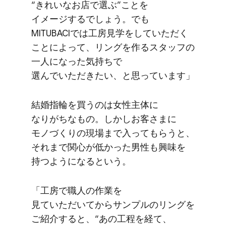
“きれいな​お店で​選ぶ”ことを​
イメージするでしょう。​でも​
MITUBACIでは​工房見学を​していただく​
ことに​よって、​リングを​作る​スタッフの​
一人に​なった​気持ちで​
選んでいただきたい、と​思っています」
結婚​指輪を​買うのは​女性主体に​
なりがちな​もの。​しかし​お客さまに​
モノづくりの​現場まで​入って​もらうと、​
それまで​関心が​低かった​男性も​興味を​
持つようになると​いう。
「工房で​職人の​作業を​
見ていただいてから​サンプルの​リングを​
ご紹介すると、​“あの​工程を​経て、​