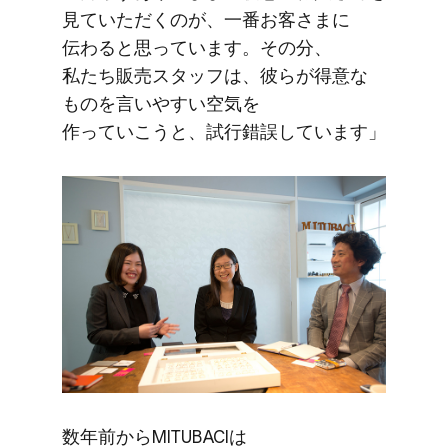
見ていただくのが、​一番​お客さまに​
伝わると​思っています。​その分、​
私たち販売スタッフは、​彼らが​得意な​
ものを​言いや​すい​空気を​
作っていこうと、​試行錯誤しています」
数年前から​MITUBACIは​