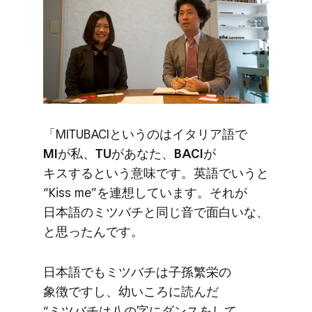
「MITUBACIと​いうのは​イタリア語で
MI
が​私、
​TU
が​あなた、
​BACI
が​
キスすると​いう​意味です。​英語で​いうと​
“Kiss me”を​連想しています。​それが​
日本語の​ミツバチと​同じ音で​面白い​な、
と​思ったんです。
日本語でも​ミツバチは​子孫繁栄の​
象徴ですし、​幼いころに​読んだ​
“ミツバチは​八の​字に​ダンスを​して、​