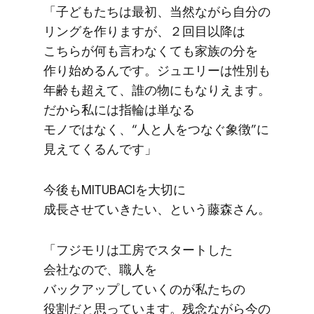
「子ども​たちは​最初、​当然ながら​自分の​
リングを​作りますが、​２回目以降は​
こちらが​何も​言わなくても​家族の​分を​
作り​始めるんです。​ジュエリーは​性別も​
年齢も​超えて、​誰の​物にもなりえます。​
だから​私には​指輪は​単なる​
モノではなく、​“人と​人を​つなぐ​象徴”に​
見えてくるんです」
今後も​MITUBACIを​大切に​
成長させていきたい、と​いう​藤森さん。
「フジモリは​工房で​スタートした​
会社なので、​職人を​
バックアップしていくのが​私たちの​
役割だと​思っています。​残念ながら​今の​