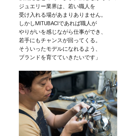
ジュエリー業界は、​若い​職人を​
受け入れる​場が​あまり​ありません。​
しかし​MITUBACIで​あれば​職人が​
やりがいを​感じながら​仕事が​でき、​
若手にも​チャンスが​回ってくる。​
そういった​モデルに​なれる​よう、​
ブランドを​育てていきたいです」