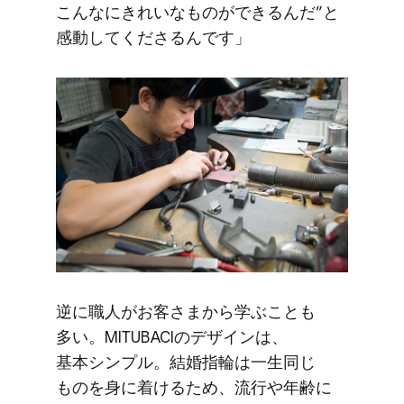
こんなに​きれいな​ものが​できるんだ”と​
感動してくださるんです」
逆に​職人が​お客さまから​学ぶことも​
多い。​MITUBACIの​デザインは、​
基本シンプル。​結婚​指輪は​一生​同じ​
ものを​身に​着ける​ため、​流行や​年齢に​