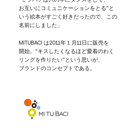
お互いに​コミュニケーションを​とる”と​
いう​絵本が​すごく​好きだったので、​この​
名前に​しました」
MITUBACI は​2011年１月11日に​販売を​
開始。​“キスしたくなる​ほど​愛着の​わく​
リングを​作りたい”と​いう​思いが、​
ブランドの​コンセプトである。