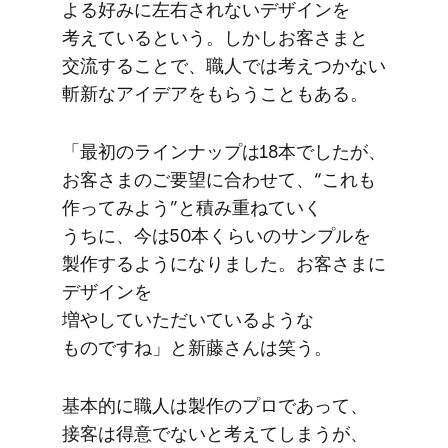
よる​好みに​左右されない​デザインを​
考えていると​いう。​しかし​お客さまと​
交流する​ことで、​職人では​考えつかない​
斬新な​アイデアを​もらうこともある。
「最初の​ラインナップは​18本で​したが、​
お客さまの​ご要望に​合わせて、​“これも​
作ってみよう”と​積み重ねていく​
うちに、​今は​50本くらいの​サンプルを​
製作するようになりました。​お客さまに​
デザインを​
増やしていただいているような​
ものですね」と​新藤さんは笑う。
基本的に​職人は​製作の​プロであって、​
接客は​得意で​ないと​考えてしまうが、​