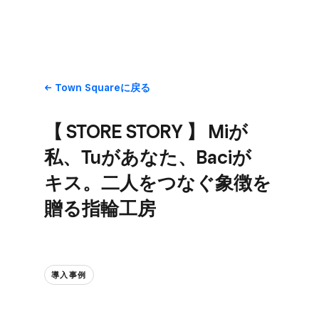
Town Squareに​戻る
【 STORE STORY 】 Miが​
私、​Tuが​あなた、​Baciが​
キス。​二人を​つなぐ​象徴を​
贈る​指輪工房
導入事例