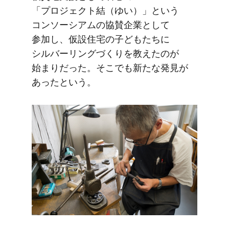
「プロジェクト結​（ゆい）」と​いう​
コンソーシアムの​協賛企業と​して​
参加し、​仮設住宅の​子ども​たちに​
シルバーリングづくりを​教えたのが​
始まりだった。​そこでも​新たな​発見が​
あったと​いう。