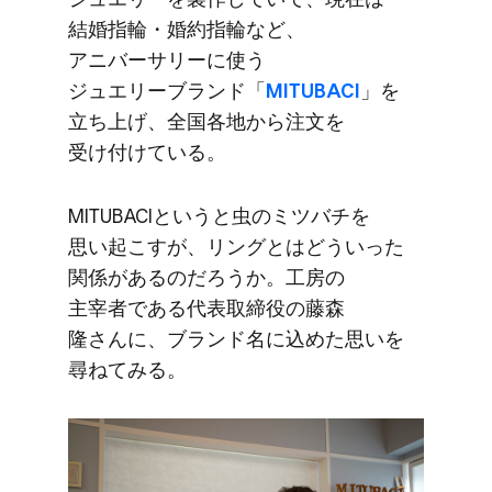
結婚指輪・婚約指輪など、​
アニバーサリーに​使う​
ジュエリーブランド​「
MITUBACI
」を​
立ち上げ、​全国​各地から​注文を​
受け付けている。
MITUBACIと​いうと​虫の​ミツバチを​
思い起こすが、​リングとは​どういった​
関係が​あるのだろうか。​工房の​
主宰者である​代表取締役の​藤森
隆さんに、​ブランド名に​込めた​思いを​
尋ねてみる。