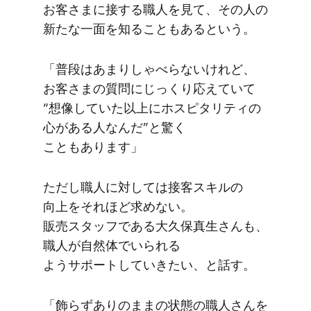
お客さまに​接する​職人を​見て、​その​人の​
新たな​一面を​知る​こともあると​いう。
「普段は​あまりしゃべらないけれど、​
お客さまの​質問に​じっくり応えていて​
“想像していた以上に​ホスピタリティの​
心が​ある​人なんだ”と​驚く​
こともあります」
ただし職人に​対しては​接客スキルの​
向上を​それほど​求めない。​
販売スタッフである​大久保真生さんも、​
職人が​自然体で​いられる​
ようサポートしていきたい、と話す。
「飾らず​ありのままの​状態の​職人さんを​