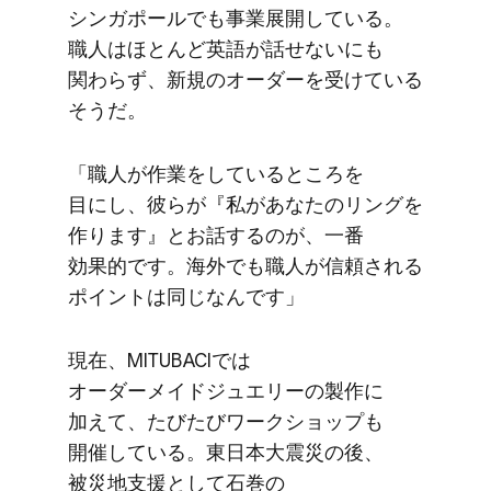
シンガポールでも​事業展開している。​
職人は​ほとんど​英語が​話せないにも​
関わらず、​新規の​オーダーを​受けている​
そうだ。
「職人が​作業を​している​ところを​
目にし、​彼らが​『私が​あなたのリングを​
作ります』とお話するのが、​一番​
効果的です。​海外でも​職人が​信頼される​
ポイントは​同じなんです」
現在、​MITUBACIでは​
オーダーメイドジュエリーの​製作に​
加えて、​たびたびワークショップも​
開催している。​東日本大震災の​後、​
被災地支援と​して​石巻の​