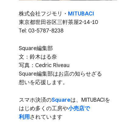
株式会社フジモリ・
MITUBACI
東京都世田谷区三軒茶屋2-14-10
Tel: 03-5787-8238
Square編集部​
文：鈴木はる​奈
写真：Cedric Riveau
Square編集部は​お店の​知らせざる​
想いを​応援します。
スマホ決済の
​Square
は、​MITUBACIを​
はじめ多くの​工房や
​小売店で​
利用
されています