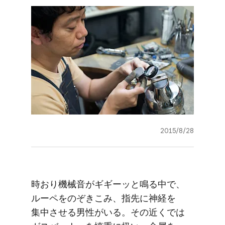
2015/8/28
時おり機械音が​ギギーッと​鳴る​中で、​
ルーペを​の​ぞきこみ、​指先に​神経を​
集中させる​男性が​いる。​その​近くでは​