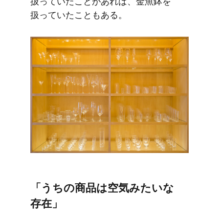
扱っていた​ことが​あれば、​金魚鉢を​
扱っていた​こともある。
「うちの​商品は​空気みたいな​
存在」