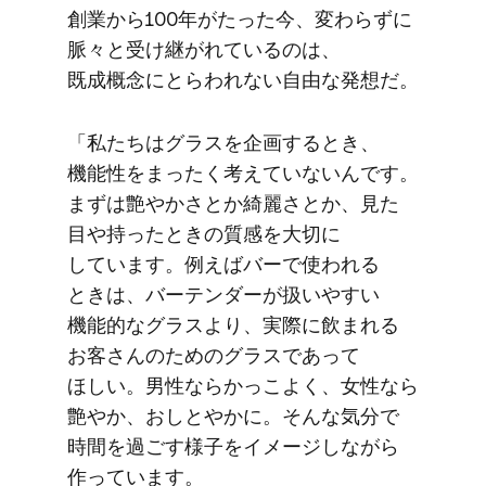
創業から​100年が​たった​今、​変わらずに​
脈々と​受け継がれているのは、​
既成概念にとらわれない​自由な​発想だ。
「私たちは​グラスを​企画する​とき、​
機能性を​まったく​考えていないんです。​
まずは​艶やかさとか​綺麗さとか、​見た​
目や​持った​ときの​質感を​大切に​
しています。​例えば​バーで​使われる​
ときは、​バーテンダーが​扱いやすい​
機能的な​グラスより、​実際に​飲まれる​
お客さんの​ための​グラスであって​
ほしい。​男性ならかっこよく、​女性なら​
艶やか、​おしと​やかに。​そんな​気分で​
時間を​過ごす様子を​イメージしながら​
作っています。