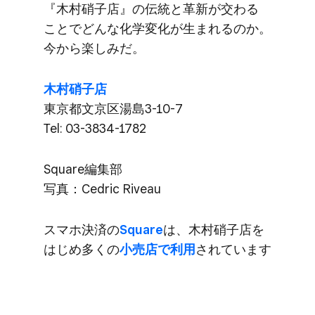
『木村硝子店』の​伝統と​革新が​交わる​
ことで​どんな​化学変化が​生まれるのか。​
今から​楽しみだ。
木村硝子店
東京都文京区湯島3-10-7
Tel: 03-3834-1782
Square編集部​
写真：Cedric Riveau
スマホ決済の
​Square
は、​木村硝子店を​
はじめ多くの
​小売店で​利用
されています