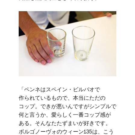
「ペンネは​スペイン・ビルバオで​
作られている​もので、​本当に​ただの​
コップ。​できが​悪いんですが​シンプルで​
何と​言うか、​愛らしく​一番​コップ感が​
ある。​そんなた​たずまいが​好きです。​
ボルゴノーヴォの​ウィーン135は、​こう​