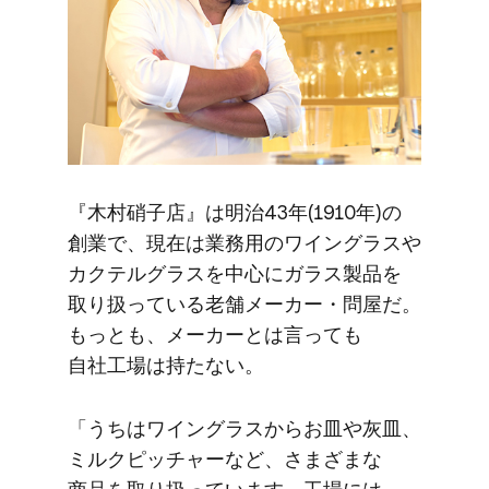
『木村硝子店』は​明治43年(1910年)の​
創業で、​現在は​業務用の​ワイングラスや​
カクテルグラスを​中心に​ガラス製品を​
取り扱っている​老舗メーカー・問屋だ。​
もっとも、​メーカーとは​言っても​
自社工場は​持たない。
「うちは​ワイングラスから​お皿や​灰皿、​
ミルクピッチャーなど、​さまざまな​