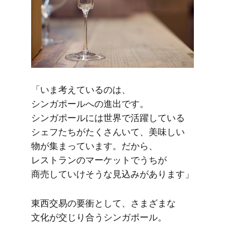
「いま考えているのは、​
シンガポールへの​進出です。​
シンガポールには​世界で​活躍している​
シェフたちがたくさんいて、​美味しい​
物が​集まっています。​だから、​
レストランの​マーケットで​うちが​
商売していけそうな​見込みが​あります」
東西交易の​要衝と​して、​さまざまな​
文化が​交じり合う​シンガポール。​