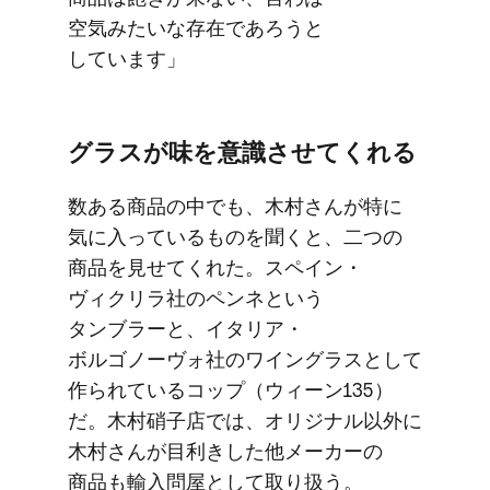
空気みたいな​存在であろうと​
しています」
グラスが​味を​意識させてくれる
数ある​商品の​中でも、​木村さんが​特に​
気に入っている​ものを​聞くと、​二つの​
商品を​見せてくれた。​スペイン・
ヴィクリラ社の​ペンネと​いう​
タンブラーと、​イタリア・
ボルゴノーヴォ社の​ワイングラスと​して​
作られている​コップ​（ウィーン135）
だ。​木村硝子店では、​オリジナル以外に​
木村さんが​目利きした​他メーカーの​
商品も​輸入問屋と​して​取り扱う。