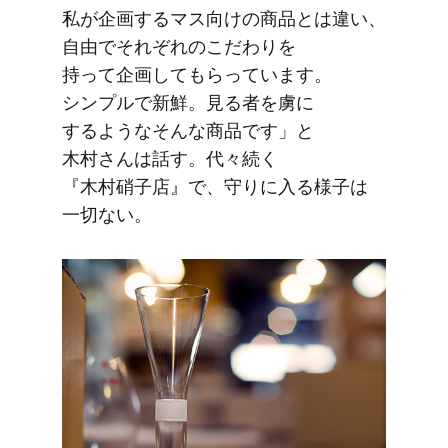
私が​企画する​マス向けの​商品とは​違い、​
自由で​それぞれの​こだわりを​
持って企画して​もらっています。​
シンプルで​新鮮。​見る​者を​虜に​
するような​そんな​商品です」と​
木村さんは​話す。​代々​続く​
『木村硝子店』で、​守りに​入る​様子は​
一切ない。