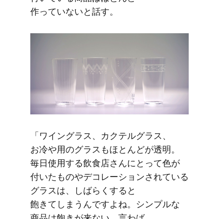
作っていないと​話す。
「ワイングラス、​カクテルグラス、​
お冷や用の​グラスも​ほとんどが​透明。​
毎日​使用する​飲食店さんに​とって​色が​
付いた​ものや​デコレーションされている​
グラスは、​しばらく​すると​
飽きてしまうんですよね。​シンプルな​
商品は​飽きが​来ない、​言わば​