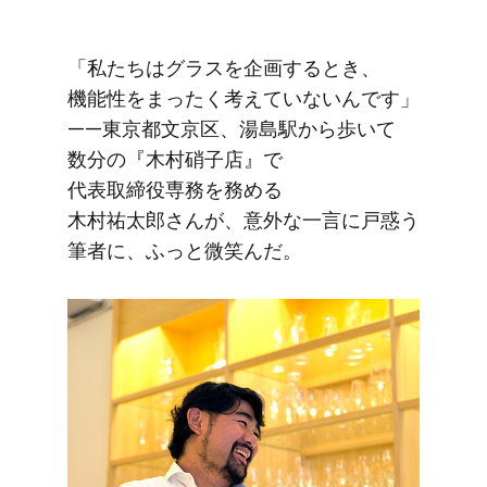
「私たちは​グラスを​企画する​とき、​
機能性を​まったく​考えていないんです」​
——東京都文京区、​湯島駅から​歩いて​
数分の​『木村硝子店』で​
代表取締役専務を​務める​
木村祐太郎さんが、​意外な​一言に​戸惑う​
筆者に、​ふっと​微笑んだ。