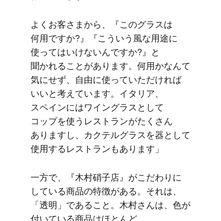
よく​お客さまから、​『この​グラスは​
何用ですか​?』​『こういう​風な​用途に​
使ってはいけないんですか​?』と​
聞かれる​ことがあります。​何用かなんて​
気に​せず、​自由に​使っていただければ​
いいと​考えています。​イタリア、​
スペインには​ワイングラスと​して​
コップを​使う​レストランが​たくさん​
ありますし、​カクテルグラスを​器と​して​
使用する​レストランも​あります」
一方で、​『木村硝子店』が​こだわりに​
している​商品の​特徴が​ある。​それは、​
「透明」である​こと。​木村さんは、​色が​
付いている​商品は​ほとんど​