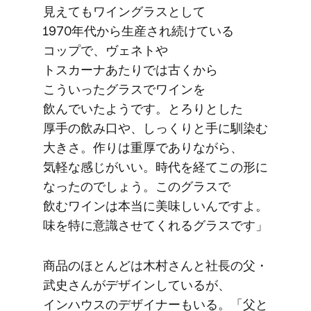
見えても​ワイングラスと​して​
1970年代から​生産され続けている​
コップで、​ヴェネトや​
トスカーナあたりでは​古くから​
こういった​グラスで​ワインを​
飲んでいたようです。​とろりと​した​
厚手の​飲み口や、​しっくりと​手に​馴染む​
大きさ。​作りは​重厚で​ありながら、​
気軽な​感じが​いい。​時代を​経て​この​形に​
なったのでしょう。​この​グラスで​
飲むワインは​本当に​美味しいんですよ。​
味を​特に​意識させてくれる​グラスです」
商品の​ほとんどは​木村さんと​社長の​父・​
武史さんが​デザインしているが、​
インハウスの​デザイナーも​いる。​「父と​