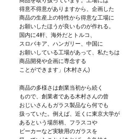
商品を​取り扱っています。​工場には​
得意不得意が​ありますから、​企画した​
商品の​生産上の​特性から​得意な​工場に​
お願い​した​ほうが​良い​ものが​作れる。​
国内に​4軒、​海外だと​トルコ、​
スロバキア、​ハンガリー、​中国に​
お願いしている​工場が​あって、​私たちは​
商品開発や​企画に​専念する​
ことができます」​(木村さん​)
商品の​多様さは​創業当初から​続く​
もので、​創業者である​木村さんの​曾​
おじいさんも​ガラス製品なら​何でも​
扱っていた。​例えば、​近くに​東京大学が​
あると​いう​場所柄、​フラスコや​
ビーカーなど​実験用の​ガラスを​