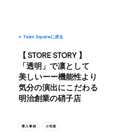
Town Squareに​戻る
【 STORE STORY 】​
「透明」で​凛と​して​
美しいーー​機能性より​
気分の​演出に​こだわる​
明治創業の​硝子店
導入事例
小売業