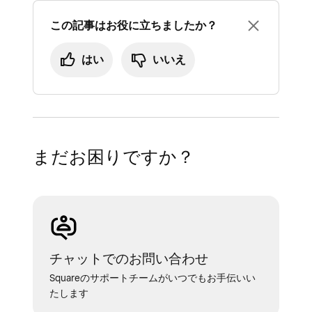
お客さま
：請求書や見積もりに表示される
よく、請求書に大きく配置されます。
この記事はお役に立ちましたか？
お客さまの呼び名（お客さま、クライアン
高解像度または比率が2:1の場合、1280x648ピ
ト、請求書受取人など）。
はい
いいえ
クセル以上のサイズをお勧めします。
数量
：たとえば、コンサルタントの場合は
「時間」、衣料品店では「数量」など。
ロゴ、ブランドカラー、事業または店舗の情報
は、
Square データ
の [
アカウントと設定
] で更
サービス実施日
：請求の対象となる商品や
新できます。
サービスに関する日付（サービス実施日、
まだお困りですか？
イベント開催日、お届け日など）。
価格
：請求の対象となる単価。価格、レー
ト、単価がこれに当たります。
一部入金
：商品やサービスの予約に必要な
代金（一部入金、予約金、手付金など）。
チャットでのお問い合わせ
Squareのサポートチームがいつでもお手伝いい
たします