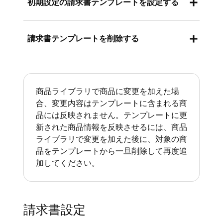
初期設定の請求書テンプレートを設定する
み作成できます。以下のとおりに操作します。
Square データにログインし、[
注文と支払
複数のテンプレートを作成したら、新しい請求
請求書テンプレートを削除する
い
]（あるいは [
請求書と支払い
] または
書を作成するときに初期設定となるテンプレー
[
支払い
]）> [
請求書
] の順に進みます。
トを1つ選択できます。初期設定のテンプレー
アカウントから請求書テンプレートを削除する
トは、以前の請求書の設定をすべて上書きしま
[
新規テンプレートを作成
] >「
1回
」また
には、以下のとおりに進めます。
す。初期設定のテンプレートを設定するには、
商品ライブラリで商品に変更を加えた場
は [
定期送信
] を選択し、テンプレート名
合、変更内容はテンプレートに含まれる商
以下のとおりに進めます。
Square データにログインし、[
注文と支払
を入力します。テンプレート名は、加盟店
品には反映されません。テンプレートに更
い
]（あるいは [
請求書と支払い
] または
さまにのみ表示されます。
Square データにログインし、[
注文と支払
新された商品情報を反映させるには、商品
[
支払い
]）> [
請求書
] の順に進みます。
ライブラリで変更を加えた後に、対象の商
以下のような請求書テンプレートの詳細を
い
]（あるいは [
請求書と支払い
] または
品をテンプレートから一旦削除して再度追
削除するテンプレートを選択して、[
削除
]
入力します。
[
支払い
]）> [
請求書
] の順に進みます。
加してください。
をクリックします。
請求書の件名（お客さまに表示されま
[テンプレート] から、初期設定として利用
す）。
する請求書テンプレートを選択し、[
初期
お客さまへのメッセージ。
設定として設定
] をクリックします。
請求書設定
1回限りの請求書の場合は、送信日を