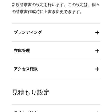
選択します。今すぐ送信、または作成
新規請求書の設定を行います。この設定は、個々
日から7日後、14日後、30日後に送信
の請求書作成時に上書き変更できます。
のいずれかを選択します。
定期発行の請求書の場合は、開始日と
ブランディング
終了日、請求書の支払い期限、自動引
き落としを行うかどうかなどの送信予
Square データでロゴ、ブランドカラー、事業
約の詳細を入力します。
在庫管理
または店舗の情報を更新するには、[
設定
] >
請求書テンプレートに自動的に含める単位
[
アカウントと設定
] > [
支払い
] > [
レシート
] の
[商品設定] で請求書の在庫管理を有効にする。
品目を追加します。
順に進みます。
アクセス権限
ここで、
請求書による在庫レベルの調整 のオ
支払いオプションと、請求書の共有方法
ン/オフを切り替える
ことができます。これに
（メール、SMS、決済リンクを介した手動
スタッフ管理
で、各スタッフの請求書作成への
より、請求書の支払いが完了すると、請求書に
など）を選択します。
アクセス権限をカスタマイズする。
見積もり設定
記載された商品の在庫レベルが自動的に減少し
テンプレートの詳細を入力し終わったら、
ます。選択した店舗に適用されます。
詳しくは、
アクセス権限設定の作成と編集
方法
[
プレビュー
] をクリックして、お客さまに
をご覧ください。
詳しくは、
在庫管理の設定
方法をご覧くださ
請求書がどのように表示されるかを確認し