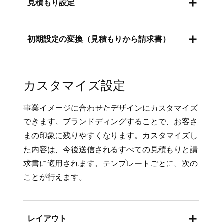
見積もり設定
い。
ます。
[
テンプレートを保存
] をクリックします。
新規見積もりの初期設定を設定します。これら
初期設定の変換（見積もりから請求書）
の設定は、個々の見積もりで上書き可能です。
商品ライブラリで商品に変更を加えた場合、変
以下のとおりに進めます。
更内容はテンプレートに含まれる商品には反映
お客さまが承諾した後、見積もりを請求書に自
されません。テンプレートに更新された商品情
カスタマイズ設定
Square データにログインし、[
注文と支払
動的に変換します。これにより、見積もりが請
報を反映させるには、商品ライブラリで変更を
い
]（または [
請求書と支払い
] または [
支
求書に変換され、見積もり送信と同じ方法で請
加えた後に、対象の商品をテンプレートから一
事業イメージに合わせたデザインにカスタマイズ
払い
]）> [
請求書
] > [
見積もり
] の順に移
求書が送信されます。以下のとおりに進めま
旦削除して再度追加してください。詳しくは、
できます。ブランドディングすることで、お客さ
動します。
す。
商品を登録・管理する
方法をご覧ください。
まの印象に残りやすくなります。カスタマイズし
[見積もり設定] で、初期設定を更新しま
Square データにログインし、[
注文と支払
た内容は、今後送信されるすべての見積もりと請
す。
い
]（または [
請求書と支払い
] または [
支
求書に適用されます。テンプレートごとに、次の
[
保存
] をクリックします。
払い
]）> [
請求書
] > [
見積もり
] の順に移
ことが行えます。
動します。
[初期設定の変換] で、[
お客さまが承諾し
レイアウト