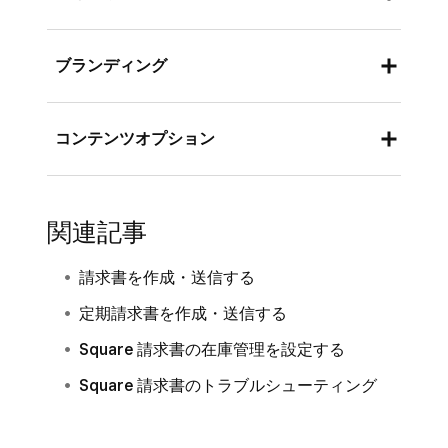
た時点で見積もりを請求書に自動変換
] を
オン/オフにします。
請求書を印刷またはダウンロードする際は、
[
保存
] をクリックします。
ブランディング
PDF形式の請求書に適用するレイアウトを次の
手順で選択します。
詳しくは、
請求書の見積もりを作成・送信する
「請求書」の下にある [
設定
] タブに加え、次
方法をご覧ください。
コンテンツオプション
Square データ
にログインし、[
カスタマイ
の手順でSquare データからロゴを更新するこ
ズ
] に移動します。
とも可能です。[
注文と支払い
]（または [
請求
請求書や見積もりに表示される言葉をカスタマ
書と支払い
] または [
支払い
]）> [
請求書
] > [
設
「レイアウト」で、オリジナル、モダン、
イズして、お客さまと事業について会話すると
関連記事
定
] > [
カスタマイズ
] タブの順に移動します。
クラシックのいずれかを選択します。
きに使う言葉に合わせることが可能です。請求
請求書に表示するロゴをフレーム付きまたはフ
[
プレビュー
] をクリックしてお客さまに表
書や見積もりに表示される以下の用語を編集で
請求書を作成・送信する
ルサイズから選択します。
示される画面を確認し、完了したら [
保存
]
きます。
定期請求書を作成・送信する
をクリックします。
フレーム付き
：シンプルなデザインの場
商品
：請求の対象となるものの表現として
Square 請求書の在庫管理を設定する
合、ソーシャルメディアで使うロゴのよう
最適な言葉を選択してください。たとえ
なフレーム付きレイアウトが最適です。事
Square 請求書のトラブルシューティング
ば、美容室では「サービス」、衣料品店で
業名とともに表示されます。
は「商品」または「製品」など。
フルサイズ
：フルサイズのロゴは見栄えが