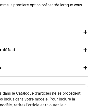
comme la première option présentée lorsque vous
modèles de facture à partir du Tableau de bord
r défaut
 bord Square et accédez à
Commandes et
urs modèles, vous pouvez choisir un modèle par
e
paiements
ou
Paiements
) >
Factures
.
actures. Le modèle par défaut remplace tous les
on. Pour définir un modèle par défaut :
le
et choisissez entre
Unique
ou
Récurrente
.
re de votre compte :
modèle est seulement pour vous).
 bord Square et accédez à
Commandes et
es dans le Catalogue d’articles ne se propagent
 bord Square et accédez à
Commandes et
le de la facture, notamment :
paiements
ou
Paiements
) >
Factures
.
s inclus dans votre modèle. Pour inclure la
paiements
ou
Paiements
) >
Factures
.
st visible pour les clients.
odèle, retirez l’article et rajoutez-le au
onnez un modèle de facture comme modèle par