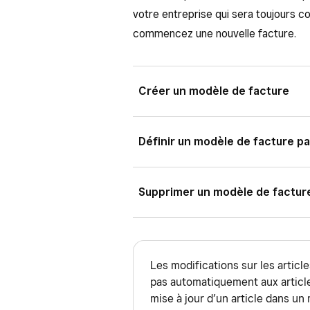
votre entreprise qui sera toujours 
commencez une nouvelle facture.
Créer un modèle de facture
Vous pouvez uniquement créer des 
Définir un modèle de facture pa
Square. Pour ce faire :
Connectez-vous au Tableau de
Une fois que vous avez créé plusie
Supprimer un modèle de factur
paiements
(ou
Factures et 
défaut pour toutes vos nouvelles f
paramètres précédents de facturati
Sélectionnez
Créer un modè
Pour supprimer un modèle de factu
Nommez le modèle (le nom du 
Connectez-vous au Tableau de
Les modifications sur les articl
Connectez-vous au Tableau de
Fournissez les détails du modè
paiements
(ou
Factures et 
pas automatiquement aux article
paiements
(ou
Factures et 
Le titre de la facture qui e
mise à jour d’un article dans un m
À partir de Modèles, sélecti