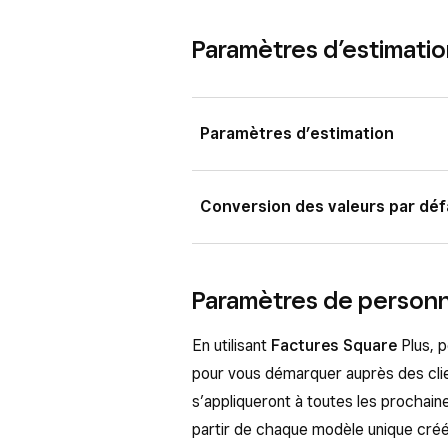
Personnalisez chacune des autoris
articles d’une facture une fois qu’e
se propagent pas automatiquement a
déterminez si vous souhaitez leur
Paramètres d’estimati
sélectionnés.
la mise à jour d’un article dans un m
d’équipe
.
après vos modifications dans le cat
Découvrez comment
configurer l
comment
Découvrez comment
créer et gérer des arti
créer et mod
Paramètres d’estimation
Configurez les paramètres par défa
Conversion des valeurs par déf
ignorer ces paramètres au moment d
Connectez-vous au Tableau de
Convertissez automatiquement les e
Paramètres de personn
paiements
(ou
Factures et 
client. Cette action entraînera la co
Estimations
.
mode d’envoi de l’estimation. Pour c
En utilisant
Factures Square
Plus, p
Sous Paramètres d’estimation, 
Connectez-vous au Tableau de
pour vous démarquer auprès des clien
Cliquez sur
Enregistrer
.
paiements
(ou
Factures et 
s’appliqueront à toutes les prochain
Estimations
.
partir de chaque modèle unique créé