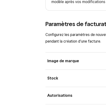
Sélectionnez le modèle que vo
modèle après vos modifications d
Un message destiné aux cl
défaut et cliquez sur
Définir 
Pour les factures uniques,
d’envoyer la facture immé
Paramètres de factura
création de la facture.
Pour les factures récurren
Configurez les paramètres de nouvel
les dates de début et de f
pendant la création d’une facture.
l’autorisation ou non des
Ajoutez les articles qui seron
Image de marque
Choisissez des options de pai
exemple par courriel, par text
Mettez à jour votre logo, la couleu
Stock
Une fois que vous avez rempli 
entreprise à partir de votre Table
pour visualiser à quoi ressemble
Compte et paramètres
>
Paiem
Activer la gestion des stocks de fa
Cliquez sur
Enregistrer le m
Autorisations
là, vous pouvez activer ou désactiv
partir des factures
pour réduire 
Les modifications d’articles effect