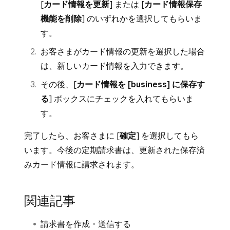
または [
定期請求書を終了
] することも可
[
カード情報を更新
] または [
カード情報保存
カード情報がすでに保存されている場合は、自
ケジュールに沿って加盟店さまに振り込ま
能です。
機能を削除
] のいずれかを選択してもらいま
動的に課金されます。売上金はフローに沿って
れます。詳しくは、
振込オプションを設
す。
ご登録済みの銀行口座に振り込まれます。
定・編集する
方法をご覧ください。
お客さまがカード情報の更新を選択した場合
は、新しいカード情報を入力できます。
その後、[
カード情報を [business] に保存す
る
] ボックスにチェックを入れてもらいま
す。
完了したら、お客さまに [
確定
] を選択してもら
います。今後の定期請求書は、更新された保存済
みカード情報に請求されます。
関連記事
請求書を作成・送信する