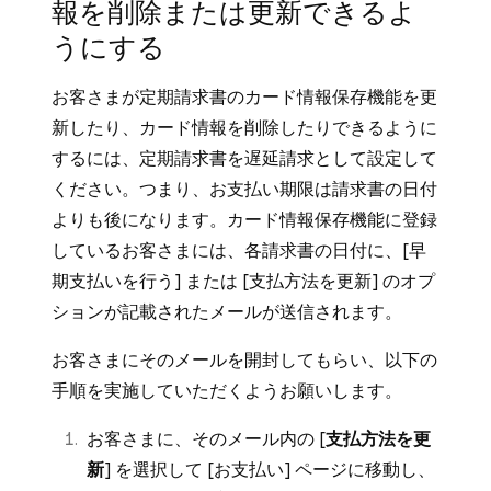
報を削除または更新できるよ
払い
]）> [
請求書
] > [
定期請求書
] の順に移
サービスモードが有効になっているSquare
定期送信のスケジュール
：定期請求書の送
定期送信にする
] をタップします。
動します。
POSレジアプリまたはSquare 請求書アプリか
うにする
信頻度を選択します。カスタム開始日、終
[
定期送信
] を選択し、定期送信のオプショ
らの場合：
定期請求書の横にある [
•••
] か、変更を加
了日、定期請求書の支払期限日を含めるこ
お客さまが定期請求書のカード情報保存機能を更
ンを選択します。
える定期請求書をクリックします。
とができます。
POSレジアプリを開き、[
請求書
] をタップ
新したり、カード情報を削除したりできるように
戻る矢印をタップして、その他の請求書情
[定期請求書を編集]、[定期請求書を終
します。
その他の請求書情報を入力します。
するには、定期請求書を遅延請求として設定して
報を入力します。[
続行
] をタップします。
了]、または [定期請求書を表示] を選択し
[
絞り込み：すべて
] をタップします。
ください。つまり、お支払い期限は請求書の日付
一通り入力が終わったら [
プレビュー
] で
コミュニケーション設定を含む請求書の詳
ます。
よりも後になります。カード情報保存機能に登録
お客さまに表示される請求書を確認し、
「定期請求書」でフィルターを [
有効
] に
細を確認します。
しているお客さまには、各請求書の日付に、[早
有効な定期請求書を編集すると、編集内容は今
[
変更し、[
下書き保存
保存
] または [
] をタップします。
送信
] をクリックし
[
請求書を送信
] をタップするか、[
•••
] を
期支払いを行う] または [支払方法を更新] のオプ
後送信されるすべての請求書に適用されます。
ます。今後の日付で開始する定期請求書を
有効な定期請求書をタップします。
タップして [
下書きとして保存する
] を選
ションが記載されたメールが送信されます。
定期送信を終了する場合、確定すると、この定
スケジュールする場合は、[
スケジュール
]
定期請求書の情報（お客さま情報、単位品
択します。定期請求書の送信開始を今後の
期送信では請求書は今後送信されません。な
をクリックします。
お客さまにそのメールを開封してもらい、以下の
目、支払方法など）を編集するには、[
編
日付にスケジュール設定する場合は、[
請
お、未払いの請求書は引き続き有効です。
お客さまは定期請求書を受け取ると、オン
手順を実施していただくようお願いします。
集
] をタップして変更を加え、[
定期請求書
求書を送信予約
] をタップします。
ラインで安全に支払いを完了できます。お
を更新
] をタップします。
お客さまに、そのメール内の [
支払方法を更
お客さまは定期請求書を受け取ると、オンライ
客さまのカード情報がすでに保存されてい
[
•••
] をタップして、[
定期請求書を表示
]
新
] を選択して [お支払い] ページに移動し、
ンで安全に支払いを完了できます。お客さまの
る場合は、自動的に課金されます。振込ス