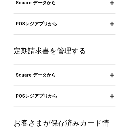
Square データから
Square データにログインし、[
注文と支払
POSレジアプリから
い
]（または [
請求書と支払い
] または [
支
払い
]）> [
請求書
] > [
定期請求書
] の順に移
サービスモードが有効になっているSquare
動します。
POSレジアプリまたはSquare 請求書アプリか
定期請求書を管理する
らの場合：
[
定期請求書を作成
] をクリックし、該当す
る場合はテンプレートを選択します。
ホーム画面または請求書ページの場合、
名前、電話番号、メール アドレスを使っ
Square データから
[
+
] > [
請求書を送信
] の順にタップしま
て、請求書の既存のお客さままたは新規の
す。Square POSレジアプリの標準モード
お客さまを選択します。
で、[
≡その他
] > [
請求書
] > [
(+)
] の順にタ
定期請求書を編集、終了、表示するには、次の
POSレジアプリから
ップします。
タイトル、売上データに一致するカスタム
手順を行います。
請求書ID、メッセージ、オプションのサー
新規または既存のお客さまを追加し、単位
定期請求書を編集すると、その一連の定期請求
Square データにログインし、[
注文と支払
ビス日などのカスタム請求書の詳細を追加
品目を追加します。
書すべてに編集内容が反映されます。
お客さまが保存済みカード情
い
]（または [
請求書と支払い
] または [
支
します。
「支払いスケジュール」で [
この請求書を