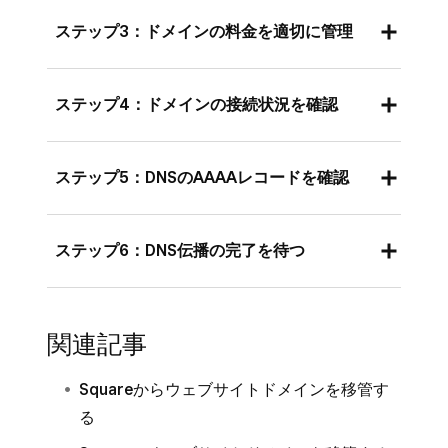
さまざまな環境でサイトにアクセスしてみてく
ついては、各ブラウザのサポートサイトをご確
ステップ3：ドメインの料金を適切に管理
ださい。例えば、Google ChromeやFirefoxなど
認ください。
異なるブラウザを使ったり、パソコンやスマー
ドメインサービスのお支払い情報が最新であ
トフォンなど別のデバイスから試したり、自宅
ステップ4：ドメインの接続状況を確認
り、期限切れになっていないことを確認してく
のWi-Fiやモバイルデータ通信など違うネット
ださい。詳しくは、
Squareサブスクリプショ
ワークを使ってみたりすることで、問題の原因
他社がドメインやウェブサイトをホスティング
ンの管理
方法をご覧ください。
がどこにあるのか絞り込むことができるかもし
ステップ5：DNSのAAAAレコードを確認
している場合、ドメインがウェブサイトに正し
れません。
ドメインの有効期限が1ヶ月以上過ぎている場
く接続されているか確認してください。Square
他社で管理しているドメインのDNSレコードに
合、そのドメインはレジストリ猶予期間
がサイトをホストしているが、ドメインは他社
ステップ6：DNS伝播の完了を待つ
AAAAレコードが含まれている場合、当社のサ
（RGP）に入っている可能性があります。この
がホストしている場合、
Squareオンラインビ
ービスがそれを認識できず、ブラウザで検索し
場合、再度管理権を取り戻すにはSquare サポ
ジネスにドメインを接続する
方法をご覧くださ
ドメインを購入または移管したばかりの場合、
てもドメインがウェブサイトに正しく反映され
ートへの連絡が必要です。詳しくは、ICANNの
い。
そのドメイン名でウェブサイトが閲覧できるよ
関連記事
ません。この問題を解決するには、ドメインの
ウェブサイトで
ドメインのライフサイクルおよ
うになるまでに24～48時間程度の伝播期間が
DNSからAAAAレコードを削除し、変更が反映
びRGP
に関する説明を確認してください。
必要です。ブラウザでドメイン名を検索してウ
Squareからウェブサイトドメインを移管す
されるのを待ってください（通常24〜48時間
ェブサイトが表示されるようになるには、この
る
程度かかります）。
DNS 伝播期間が完了するまで待つ必要があり