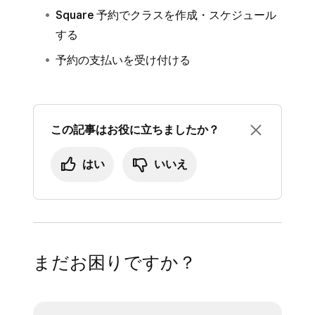
をタップして、[
予約を作成
] を選択しま
Square 予約でクラスを作成・スケジュール
既存のお客さまの場合は、氏名、メールア
す。
する
ドレス、電話番号で検索して追加します。
[
お客さまを追加
] をタップします。
予約の支払いを受け付ける
新しいお客さまを作成するには [
+
] をタッ
既存のお客さまの場合は、氏名、メールア
プします。
ドレス、電話番号で検索して追加します。
該当する場合は、日時の情報を選択して更
新しいお客さまを作成するには [
+
] をタッ
新します。
この記事はお役に立ちましたか？
プします。
サービスとオプションの商品を追加しま
サービスとオプションの商品を追加しま
はい
いいえ
す。
す。
サービス/商品をタップして、サービスを
サービス/商品をタップして、サービスを
担当するスタッフを選択します。
担当するスタッフを選択します。
スタッフ向けの任意の契約または内部メモ
スタッフ向けの任意の契約または内部メモ
まだお困りですか？
を追加します。
を追加します。
[
保存
] をタップします。
該当する場合は、日時の情報を選択して更
[
通知タイプ
] をタップして、お客さまに通
新します。