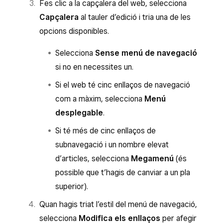
per confirmar que vols eliminar-la.
Fes clic a la capçalera del web, selecciona
Capçalera
al tauler d’edició i tria una de les
opcions disponibles.
Selecciona
Sense menú de navegació
si no en necessites un.
Si el web té cinc enllaços de navegació
com a màxim, selecciona
Menú
desplegable
.
Si té més de cinc enllaços de
subnavegació i un nombre elevat
d’articles, selecciona
Megamenú
(és
possible que t’hagis de canviar a un pla
superior).
Quan hagis triat l’estil del menú de navegació,
selecciona
Modifica els enllaços
per afegir