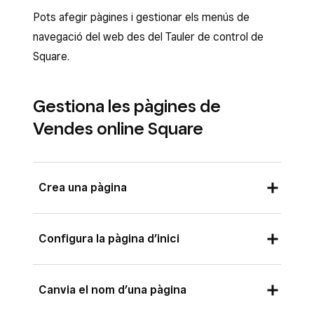
Pots afegir pàgines i gestionar els menús de
navegació del web des del Tauler de control de
Square.
Gestiona les pàgines de
Vendes online Square
Crea una pàgina
Si vols afegir una pàgina al web, torna a la
Configura la pàgina d’inici
col·lecció de Square per crear un article o una
categoria. Un cop fet, torna a l’editor i actualitza
Podràs identificar-la per la icona de la casa que
el navegador. A la llista de pàgines, n’apareixerà
Canvia el nom d’una pàgina
hi ha al costat del seu nom. Qualsevol pàgina pot
una per a l’article o la categoria que acabes
fer de pàgina d’inici, incloent-hi les d’articles i