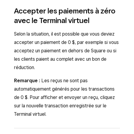
Paiements
) >
Terminal virtuel
.
paiements récurrents à partir de votre Tableau
Accepter les paiements à zéro
de bord Square et des applications Solution PDV
Sélectionnez
Accepter un paiement
(ou
avec le Terminal virtuel
Square et Factures Square. N’oubliez pas que
Aperçu
>
Accepter un paiement
).
les modifications apportées aux articles, aux
Selon la situation, il est possible que vous deviez
Sélectionnez
Facturation rapide
pour
modificateurs, aux remises ou aux taxes seront
accepter un paiement de 0 $, par exemple si vous
facturer un montant personnalisé, ou
appliquées aux prochains paiements récurrents
acceptez un paiement en dehors de Square ou si
Vente par article
pour ajouter un article
de la série. Pour démarrer :
les clients paient au complet avec un bon de
existant ou nouvellement créé à la vente,
réduction.
ou encore pour lire un code à barres.
À partir du Tableau de bord Square :
Accédez à la section Factures de votre
Ajoutez une remise, une taxe, des frais de
Remarque :
Les reçus ne sont pas
Tableau de bord Square et cliquez sur
service, un pourboire ou une note
automatiquement générés pour les transactions
Série récurrente
.
facultatifs.
de 0 $. Pour afficher et envoyer un reçu, cliquez
À partir de Solution PDV Square :
sur la nouvelle transaction enregistrée sur le
Cliquez sur
Ajouter un client
pour choisir
Accédez à la section Factures de votre
Terminal virtuel.
un client existant ayant une carte
application Solution PDV Square et utilisez
enregistrée.
le filtre pour afficher l’une de vos séries