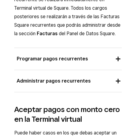
Terminal virtual de Square. Todos los cargos
posteriores se realizarán a través de las Facturas
Square recurrentes que podrás administrar desde
la sección
Facturas
del Panel de Datos Square.
Programar pagos recurrentes
Inicia sesión en el Panel de Datos Square y
Administrar pagos recurrentes
ve a
Pedidos y pagos
(o bien a
Facturas
y pagos
o
Pagos
) >
Terminal virtual
.
Después, puedes administrar un grupo de pagos
recurrentes desde el Panel de Datos Square, la
Selecciona
Aceptar un pago
(o
Vista
Aceptar pagos con monto cero
aplicación Punto de venta Square y la aplicación
general
>
Aceptar un pago
).
en la Terminal virtual
Facturas Square. Si editas los artículos,
Selecciona
Cobro rápido
para cobrar un
modificadores, descuentos o impuestos, todos
Puede haber casos en los que debas aceptar un
importe personalizado o
Venta detallada