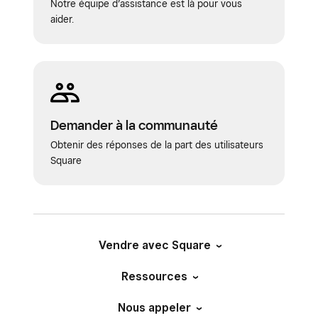
Notre équipe d’assistance est là pour vous
infonuagiques que nous utilisons pour transférer
aider.
les IPI à partir de Square.
SendSafely
utilise un
chiffrement de bout en bout pour protéger les
fichiers contre les accès non autorisés. Les
fichiers et les messages envoyés via
SendSafely sont chiffrés avant de quitter
Demander à la communauté
l’appareil de l’expéditeur. SendSafely n’a jamais
Obtenir des réponses de la part des utilisateurs
accès à la clé de chiffrement nécessaire pour
Square
les lire et assure de cette façon que seul le
destinataire prévu a la capacité de décrypter et
d’accéder au message. Le destinataire n’a pas
besoin d’installer quoi que ce soit de nouveau
Vendre avec Square
pour utiliser le service.
Ressources
Nous appeler