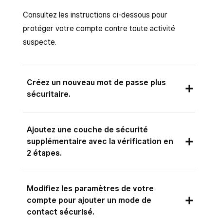
Consultez les instructions ci-dessous pour
protéger votre compte contre toute activité
suspecte.
Créez un nouveau mot de passe plus
sécuritaire.
Votre mot de passe Square est-il le même que
Ajoutez une couche de sécurité
celui de votre courriel, de votre compte
supplémentaire avec la vérification en
bancaire ou de votre compte sur un site de
2 étapes.
vente en ligne? Si c’est le cas et que l’un de ces
systèmes est piraté, votre compte Square est
La vérification en 2 étapes est un outil destiné à
immédiatement vulnérable et accessible.
Modifiez les paramètres de votre
renforcer la sécurité de votre compte Square
N’importe qui peut deviner des combinaisons
compte pour ajouter un mode de
en le protégeant des accès non autorisés.
contact sécurisé.
courantes de mots de passe trop simples.