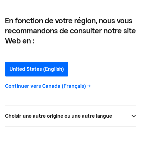
En fonction de votre région, nous vous
recommandons de consulter notre site
La liste de contrôle
Web en :
essentielle pour
l’équipement du bar
United States (English)
Continuer vers
Canada (Français)
->
Voici la liste de contrôle de Square pour tout le
matériel et les outils dont vous devez tenir compte
pour mettre votre bar en service.
Choisir une autre origine ou une autre langue
PAR
AUSTIN TEDESCO
AVR 11, 2022 —
6 LECTURE MIN