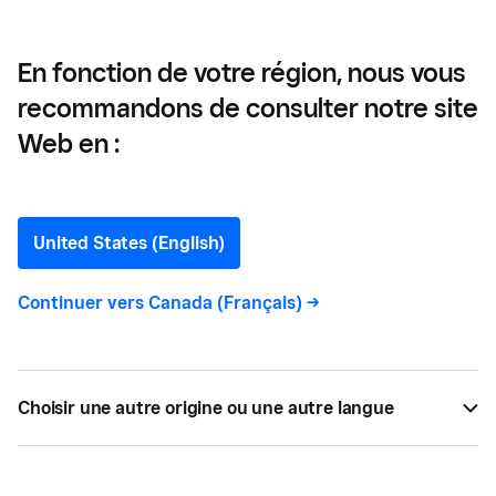
En fonction de votre région, nous vous
recommandons de consulter notre site
Calgary Sports and
Web en :
Entertainment Corporation
—
United States (English)
Comment la Calgary
Continuer vers
Canada (Français)
->
Sports and Entertainment
Corporation a choisi
Choisir une autre origine ou une autre langue
Square Register pour son
nouveau système de point