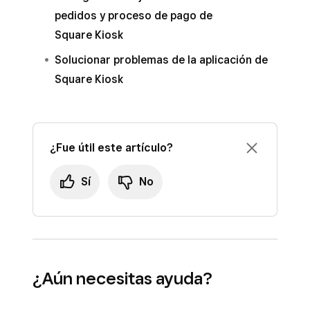
kiosco o selecciónalo y haz clic en
pedidos y proceso de pago de
Acciones
.
Square Kiosk
Haz clic en
Olvidar
>
Olvidar dispositivo
.
Solucionar problemas de la aplicación de
Square Kiosk
¿Fue útil este artículo?
Sí
No
¿Aún necesitas ayuda?