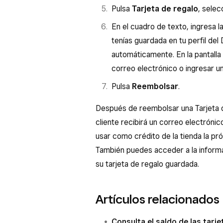
Pulsa
Tarjeta de regalo
, selec
manualmente.
En el cuadro de texto, ingresa la
Pulsa
Reembolsar
.
tenías guardada en tu perfil del
automáticamente. En la pantalla 
correo electrónico o ingresar u
Pulsa
Reembolsar
.
Después de reembolsar una Tarjeta d
cliente recibirá un correo electrónic
usar como crédito de la tienda la pr
También puedes acceder a la informac
su tarjeta de regalo guardada.
Artículos relacionados
Consulta el saldo de las tarje