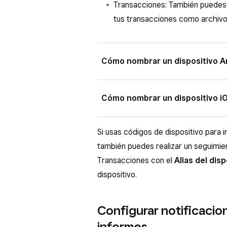
Transacciones: También puedes 
tus transacciones como archiv
Cómo nombrar un dispositivo A
Pulsa
≡ Más
en la aplicación P
Cómo nombrar un dispositivo i
Pulsa
Ajustes
>
Hardware
>
Square Register, pulsa
Ajuste
Puedes actualizar el nombre de tu 
Si usas códigos de dispositivo para i
Ingresa el nombre del dispositi
dispositivo de Apple. Consulta el
Ma
también puedes realizar un seguimie
iPad
para descubrir cómo cambiar el
Transacciones con el
Alias del disp
Apple.
dispositivo.
Configurar notificacio
informes