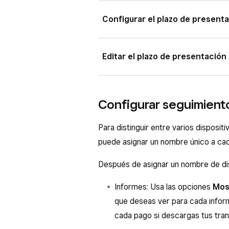
Configurar el plazo de present
Inicia sesión en el Panel de Da
Editar el plazo de presentación
presentación de informes
. 
selecciona el icono del engranaj
Inicia sesión en el Panel de Da
presentación de informes
Configurar seguimiento
presentación de informes
. 
Ingresa e Nombre del conjunto 
selecciona el icono del engranaj
Para distinguir entre varios disposi
Especifica la
Hora de inicio
y 
presentación de informes
puede asignar un nombre único a cad
determina el día calendario al q
Haz clic en los tres puntos jun
Después de asignar un nombre de dis
Cuando termines, haz clic en
G
Actualizar
.
Configura el día de presentaci
Informes: Usa las opciones
Mos
que deseas ver para cada infor
cada pago si descargas tus tra