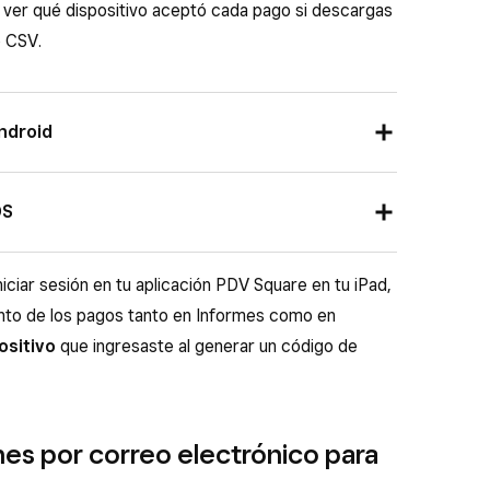
ver qué dispositivo aceptó cada pago si descargas
o CSV.
ndroid
DV Square.
OS
Nombre del dispositivo
. En Square Terminal y
s
>
Hardware
>
General
.
dispositivo iOS desde los mismos ajustes del
niciar sesión en tu aplicación PDV Square en tu iPad,
vo.
nual de uso del iPhone
o el
Manual de uso del
nto de los pagos tanto en Informes como en
 nombre de tu dispositivo en el sitio web de
ositivo
que ingresaste al generar un código de
nes por correo electrónico para