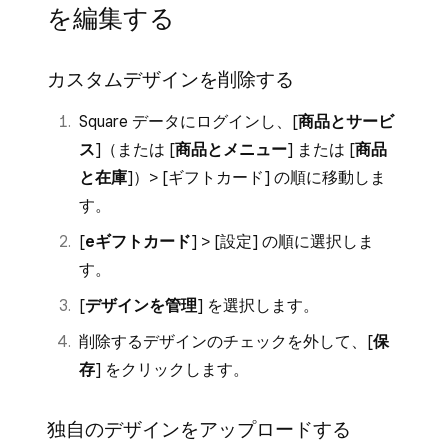
[
eギフトカード
] > [
設定
] の順に選択しま
を編集する
[
ギフトカード
] をタップします。
す。
[
店舗でeギフトカードを販売
] のボタンを
Square POSレジアプリでこのオプション
カスタムデザインを削除する
オンに切り替えます。
を有効にするため、「
店舗でeギフトカー
Square データにログインし、[
商品とサービ
ドを販売
」のボタンをオンにします。
ス
]（または [
商品とメニュー
] または [
商品
既成のデザインを選択するか、オリジナル
と在庫
]）> [
ギフトカード
] の順に移動しま
のデザインをアップロードします。オリジ
す。
ナルのデザインを使用する場合、推奨画像
[
eギフトカード
] > [
設定
] の順に選択しま
サイズは640 x 400ピクセルです。
す。
[
デザインを管理
] を選択します。
削除するデザインのチェックを外して、[
保
存
] をクリックします。
独自のデザインをアップロードする