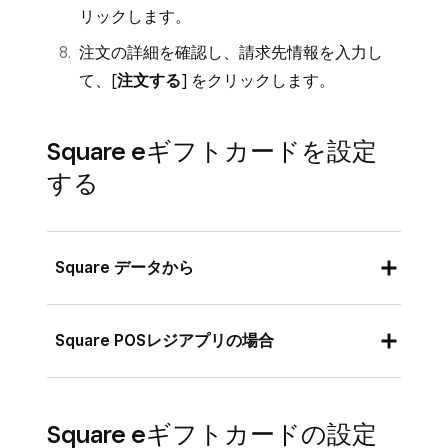
リックします。
注文の詳細を確認し、請求先情報を入力し
て、[
注文する
] をクリックします。
Square eギフトカードを設定
する
Square データから
Square データにログインし、[
商品とサー
Square POSレジアプリの場合
ビス
]（または [
商品とメニュー
] または
[
商品と在庫
]）> [
ギフトカード
] の順に移
アプリにログインし、[
その他
] > [
設定
] の
動します。
Square eギフトカードの設定
順にタップします。