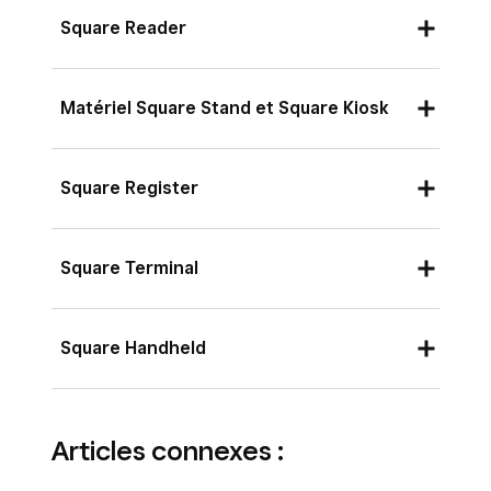
Square Reader
Matériel Square Stand et Square Kiosk
Square Register
Square Terminal
Square Handheld
À gauche
: Square Stand (1re génération).
À
droite
: Square Stand (2e génération)
.
Articles connexes :
La réinitialisation aux paramètres d’usine n’est