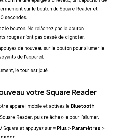
bjet comme une épingle à cheveux, un capuchon de
fermement sur le bouton du Square Reader et
20 secondes.
t fermez les
Paramètres
.
z le bouton. Ne relâchez pas le bouton
e en l’éteignant, puis en le rallumant.
nts rouges n’ont pas cessé de clignoter.
appuyez de nouveau sur le bouton pour allumer le
oyants de l’appareil.
ument, le tour est joué.
nouveau votre Square Reader
tre appareil mobile et activez le
Bluetooth
.
quare Reader, puis relâchez-le pour l’allumer.
DV Square et appuyez sur
≡ Plus
>
Paramètres
>
Reader
.