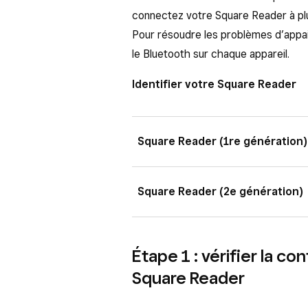
connectez votre Square Reader à plu
Pour résoudre les problèmes d’appair
le Bluetooth sur chaque appareil.
Identifier votre Square Reader
Square Reader (1re génération)
Il y a une version de Square Reader 
Square Reader (2e génération)
Square Reader (1re génération
Il y a une version de Square Reader 
Square Reader (1re génération) dis
Étape 1 : vérifier la co
d’alimentation se trouve à gauche d
Square Reader (2e génération,
Square Reader
Square Reader (2e génération) dis