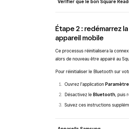
Vérifier que le bon Square Rea
Square Reader et votre appare
ou un miroir, et ainsi causer d
Si vous avez plusieurs appareils S
Veillez à positionner votre Sq
Étape 2 : redémarrez l
bon lecteur.
appareil mobile. Au-delà de cet
appareil mobile
Ouvrez l’application Solution 
considérée hors de portée et 
Ce processus réinitialisera la connex
Appuyez sur
Paramètres
>
M
alors de nouveau être appairé au Sq
Si votre lecteur est connecté,
Pour réinitialiser le Bluetooth sur v
Vérifiez que les quatre chiffre
quatre derniers chiffres du nu
Ouvrez l’application
Paramètre
Square Reader.
Désactivez le
Bluetooth
, puis
r
Si votre lecteur est connecté, mais
Suivez ces instructions suppléme
signifie que vous avez établi la co
le lecteur actuellement connecté à u
Appareils Samsung