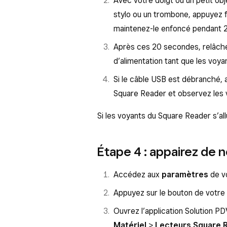
Avec votre doigt ou un petit o
Stockage
.
stylo ou un trombone, appuyez 
maintenez-le enfoncé pendant 
Appuyez sur
Vider le cache
e
Après ces 20 secondes, relâche
Redémarrez votre appareil mobil
d’alimentation tant que les voya
Si le câble USB est débranché, 
Square Reader et observez les v
Si les voyants du Square Reader s’all
Étape 4 : appairez de 
Accédez aux
paramètres
de vo
Appuyez sur le bouton de votre S
Ouvrez l’application Solution P
Matériel
>
Lecteurs Square 