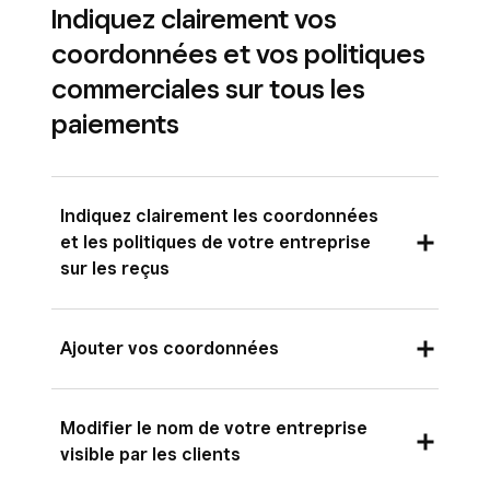
Indiquez clairement vos
coordonnées et vos politiques
commerciales sur tous les
paiements
Indiquez clairement les coordonnées
et les politiques de votre entreprise
sur les reçus
Assurez-vous que votre client comprend les
Ajouter vos coordonnées
détails du montant débité pour éviter tout litige
ultérieur. Cela permet de vous assurer que :
Ajoutez votre numéro de téléphone, votre
Modifier le nom de votre entreprise
Votre client sait pourquoi il est encaissé
adresse, votre site Web et vos pages de
visible par les clients
réseaux sociaux sur vos reçus. Votre client
Votre client sait comment vous contacter