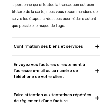
la personne qui effectue la transaction est bien
titulaire de la carte, nous vous recommandons de
suivre les étapes ci-dessous pour réduire autant
que possible le risque de litige.
Confirmation des biens et services
La confirmation des biens et services est
Envoyez vos factures directement à
recommandée pour les factures de grande
l’adresse e-mail ou au numéro de
téléphone de votre client
valeur, en particulier si votre client change
d’avis plus tard. Cela augmente
considérablement vos chances de gagner un
Cela permet de vous assurer que le client
Faire attention aux tentatives répétées
litige de rétrofacturation concernant le
accepte et reconnaît chaque paiement traité, et
de règlement d’une facture
paiement d’une facture. Le débit d’un mode de
de réduire l’éventualité d’un litige. Si vous
paiement enregistré n’est pas disponible