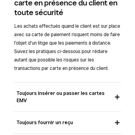
du processus avant d’envoyer cette demande
carte en présence du client en
exemple, « Taxi - Austin, TX »).
avez plus de chances d’éviter un litige ou d’y
vente, il peut vous contacter directement à
pour les ajouter au reçu.
de confirmation, afin qu’il sache à quoi
toute sécurité
trouver une issue favorable si vous pouvez
l’aide de son reçu électronique. Vous pourrez
s’attendre.
prouver que le client a signé une facture ou un
ainsi lui répondre, émettre un remboursement
Les achats effectués quand le client est sur place
reçu sur papier
expliquant clairement les
ou résoudre le problème sans avoir recours au
avec sa carte de paiement risquent moins de faire
conditions. Découvrez comment
personnaliser
processus de litige.
l’objet d’un litige que les paiements à distance.
vos reçus
.
Suivez les pratiques ci-dessous pour réduire
autant que possible les risques sur les
transactions par carte en présence du client.
Toujours insérer ou passer les cartes
EMV
Les cartes EMV (à puce) sont plus sûres que
Toujours fournir un reçu
les cartes à bande magnétique traditionnelles,