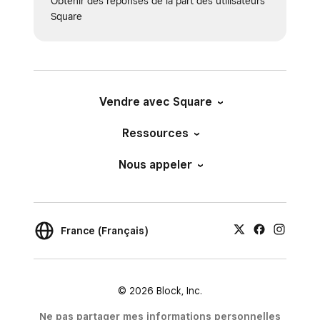
Obtenir des réponses de la part des utilisateurs
comprennent le fonctionnement des
Square
transactions avec votre entreprise.
Vendre avec Square
Ressources
Nous appeler
France (Français)
© 2026 Block, Inc.
Ne pas partager mes informations personnelles