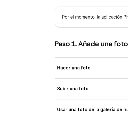
Por el momento, la aplicación Ph
Paso 1. Añade una foto
Hacer una foto
Para conseguir mejores resultados,
Subir una foto
zona bien iluminada y con un fondo 
fotografiar, te interesará invertir en
También puedes diseñar y personaliza
Usar una foto de la galería de n
Abre la aplicación Photo Studi
ello, deberás permitir el acceso a 
Comercios.
Square, haz lo siguiente: