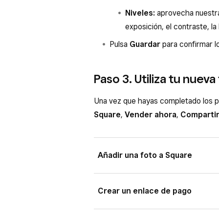
Niveles:
aprovecha nuestra
exposición, el contraste, la 
Pulsa
Guardar
para confirmar l
Paso 3. Utiliza tu nueva
Una vez que hayas completado los p
Square
,
Vender ahora
,
Comparti
Añadir una foto a Square
Desde la aplicación Photo Studio de
Crear un enlace de pago
catálogo de artículos de Square. De
cualquier momento desde el Panel d
Desde la aplicación Photo Studio d