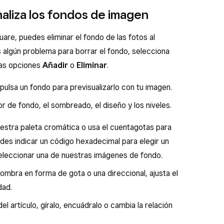
fotografiar cada uno de los artículos de tu carta,
ro de la cámara con ayuda del icono del
naliza los fondos de imagen
uentra a la izquierda del obturador o botón de
os de la galería de nuestra aplicación. Puedes usar
artículos de Square de forma gratuita. Desde la
are, puedes eliminar el fondo de las fotos al
marillo, pulsa el botón del obturador para hacer la
az lo siguiente:
ispositivo.
es algún problema para borrar el fondo, selecciona
,
Siguiente
.
uentra a la izquierda del obturador o botón de
las opciones
Añadir
o
Eliminar
.
←
para volver a intentarlo, o
Guardar
para continuar
 que te guste para ver cómo quedaría con tu foto y
 pulsa un fondo para previsualizarlo con tu imagen.
 el color o la escena.
es
para ver qué foto representa mejor el artículo
r de fondo, el sombreado, el diseño y los niveles.
puedes buscar por palabras clave.
 fondo, pulsa
Siguiente
y continúa con el paso 3.
uestra paleta cromática o usa el cuentagotas para
 el tipo de fondo y, luego,
Siguiente
para
des indicar un código hexadecimal para elegir un
seleccionar una de nuestras imágenes de fondo.
ombra en forma de gota o una direccional, ajusta el
dad.
l artículo, gíralo, encuádralo o cambia la relación