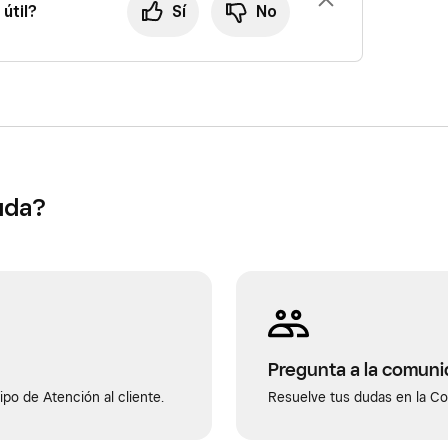
útil?
Sí
No
uda?
Pregunta a la comun
po de Atención al cliente.
Resuelve tus dudas en la C