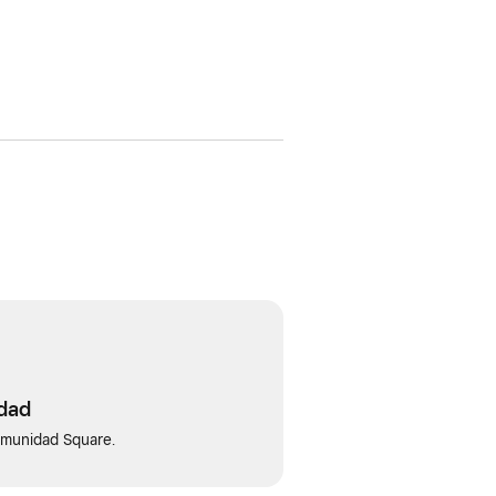
idad
omunidad Square.