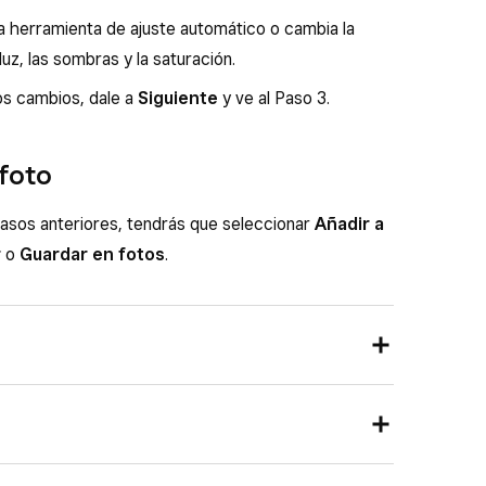
 herramienta de ajuste automático o cambia la
luz, las sombras y la saturación.
os cambios, dale a
Siguiente
y ve al Paso 3.
 foto
asos anteriores, tendrás que seleccionar
Añadir a
r
o
Guardar en fotos
.
 Square, puedes sincronizar tu foto con el
spués de crear un artículo, puedes editarlo en
e control de Square o desde las aplicaciones
e Square, puedes crear un
enlace de pago
para