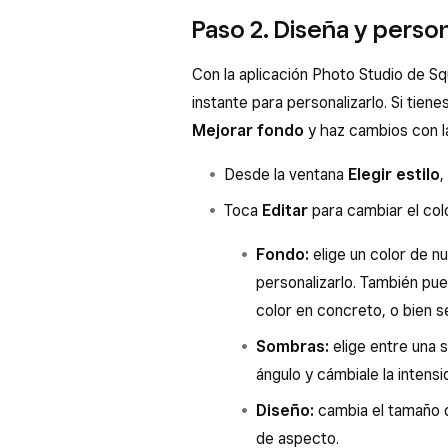
Si no tienes tiempo para preparar y 
Centra el artículo en el recuad
Paso 2. Diseña y perso
Toca el icono de fotos que enc
puedes añadir y personalizar las fot
estabilizador.
captura.
estas imágenes con tu catálogo de 
Con la aplicación Photo Studio de Squ
Cuando el indicador se vuelva a
aplicación Photo Studio de Square, h
Selecciona una foto desde tu d
instante para personalizarlo. Si tien
foto.
Pulsa
Eliminar fondo
y, luego
Toca el icono de fotos que enc
Mejorar fondo
y haz cambios con 
Pulsa
Mejorar fondo
y toca
captura.
Toca la cuadrícula de un fondo
Desde la ventana
Elegir estilo
,
con el paso 2.
luego pulsa
Editar
para cambiar
Pulsa
Colección de imágen
Toca
Editar
para cambiar el colo
de tu carta. Si tocas la lupa, 
Cuando hayas seleccionado un
Fondo:
elige un color de n
Pulsa
Editar estilo
para elegir
personalizarlo. También pue
continuar con el paso 3.
color en concreto, o bien 
Sombras:
elige entre una s
ángulo y cámbiale la intensi
Diseño:
cambia el tamaño de
de aspecto.