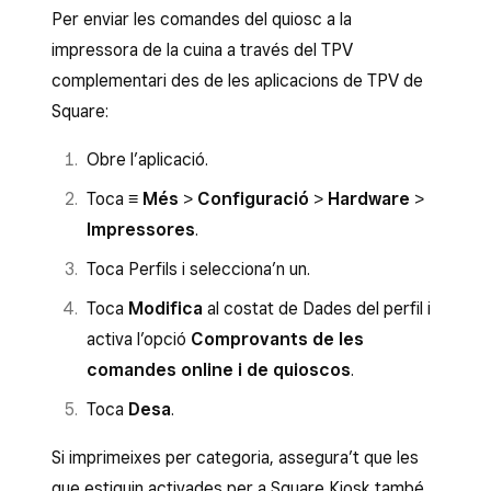
Per enviar les comandes del quiosc a la
impressora de la cuina a través del TPV
complementari des de les aplicacions de TPV de
Square:
Obre l’aplicació.
Toca
≡ Més
>
Configuració
>
Hardware
>
Impressores
.
Toca Perfils i selecciona’n un.
Toca
Modifica
al costat de Dades del perfil i
activa l’opció
Comprovants de les
comandes online i de quioscos
.
Toca
Desa
.
Si imprimeixes per categoria, assegura’t que les
que estiguin activades per a Square Kiosk també