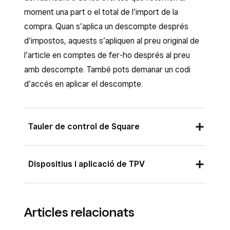
moment una part o el total de l’import de la
Fet
.
compra. Quan s’aplica un descompte després
Fes clic a
Desa
.
d’impostos, aquests s’apliquen al preu original de
l’article en comptes de fer-ho després al preu
amb descompte. També pots demanar un codi
d’accés en aplicar el descompte.
Tauler de control de Square
Inicia la sessió al Tauler de control de
Dispositius i aplicació de TPV
Square i ves a
Articles i serveis
(o
Articles i cartes
o
Articles i inventari
) >
A l’aplicació, toca
Descompte
o
Articles
>
Descomptes
.
Articles relacionats
selecciona’n un per modificar-lo.
Fes clic a
Crea un descompte
o