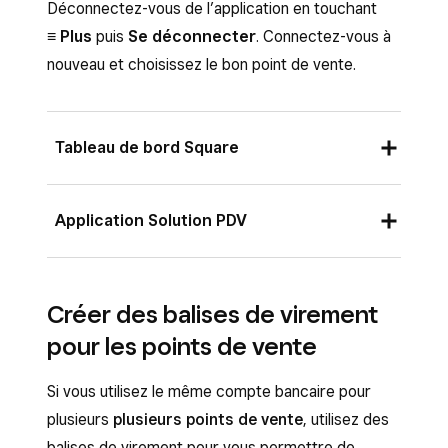
Déconnectez-vous de l’application en touchant
≡ Plus
puis
Se déconnecter
. Connectez-vous à
nouveau et choisissez le bon point de vente.
Tableau de bord Square
Connectez-vous au Tableau de bord Square
Application Solution PDV
et accédez à
Argent
>
Solde
.
Si vous avez plusieurs points de vente,
Ouvrez l’application et touchez
Argent
.
choisissez celui que vous souhaitez
Créer des balises de virement
Touchez
Afficher toute l’activité
.
afficher.
pour les points de vente
Vos rapports sur les virements se trouvent
Cliquez sur
Afficher tous les virements
.
dans
Historique
. Dans la liste qui s’affiche,
Si vous utilisez le même compte bancaire pour
Utilisez le sélecteur de dates pour préciser
cliquez sur le virement de votre choix pour
plusieurs
plusieurs points de vente
, utilisez des
la période de recherche d’un transfert.
en consulter les détails, y compris le mode
balises de virement pour vous permettre de