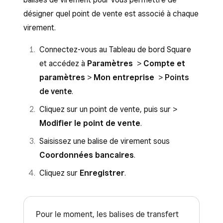
Vous pouvez aussi afficher le calendrier
de virement, les trois derniers chiffres du
désigner quel point de vente est associé à chaque
complet en cliquant au centre du sélecteur
compte bancaire dans lequel il a été
virement.
de dates.
transféré, le détail des paiements par carte
Connectez-vous au Tableau de bord Square
Si vous souhaitez exporter les détails de
qui le constituent et les détails du suivi.
et accédez à
Paramètres
>
Compte et
votre transaction, cliquez sur
Exporter
afin
paramètres
>
Mon entreprise
>
Points
de télécharger les détails de la transaction
de vente
.
sous forme de fichier CSV dans votre
Tableau de bord Square.
Cliquez sur un point de vente, puis sur >
Modifier le point de vente
.
Cliquez sur un virement dans la liste pour
afficher plus de détails, y compris le mode
Saisissez une balise de virement sous
de virement, les trois derniers chiffres du
Coordonnées bancaires
.
compte bancaire du transfert, le détail des
Cliquez sur
Enregistrer
.
paiements par carte inclus dans le transfert
et les détails de traçabilité.
Pour le moment, les balises de transfert