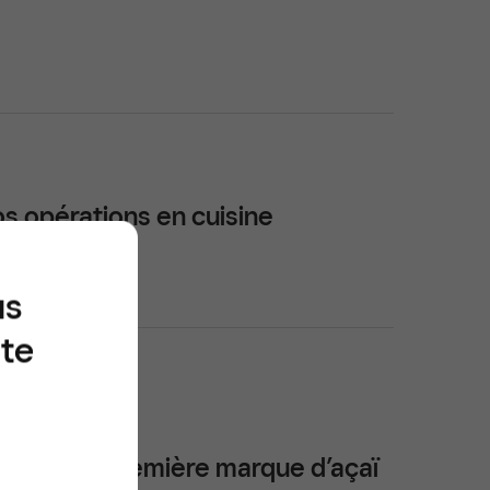
os opérations en cuisine
us
ite
evenu la première marque d’açaï