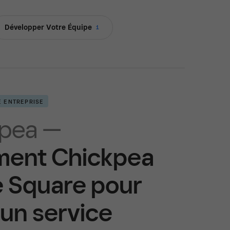
Développer Votre Équipe
1
E ENTREPRISE
kpea —
ent Chickpea
se Square pour
r un service