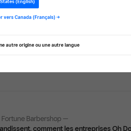
States (English)
r vers
Canada (Français)
->
ne autre origine ou une autre langue
ack —
icken Shack optimise ses opérations gr
 Fortune Barbershop —
randissent, comment les entreprises Oh 