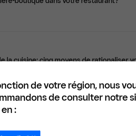
ière-boutique dans votre restaurant?
la cuisine: cinq moyens de rationaliser v
onction de votre région, nous vo
mmandons de consulter notre s
en :
’est étendu à 700 emplacements et est d