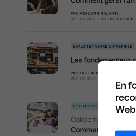
Comment gérer l’arr
PAR
MEREDITH GALANTE
SEP 16, 2025 —
10 LECTURE MIN
EXPLOITER VOTRE ENTREPRISE
Les fondamentaux de 
PAR
KAITLIN KEEFER
DÉC 10, 2024 —
4 LECTURE MIN
En f
reco
Web 
DÉVELOPPER VOTRE ÉQUIPE
Oakberry —
Comment Oakberry s