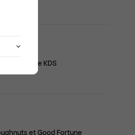
âce à Square KDS
Doughnuts et Good Fortune