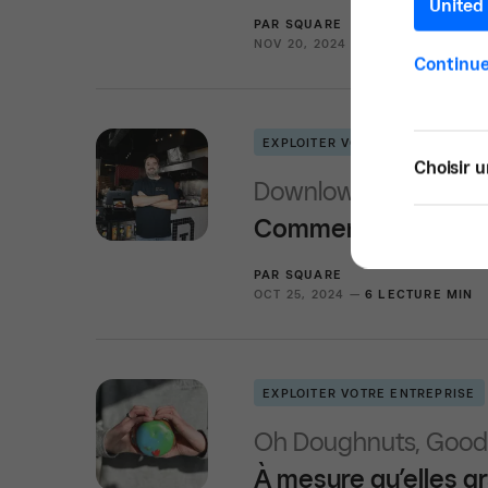
United 
PAR
SQUARE
NOV 20, 2024 —
5 LECTURE MIN
Continue
EXPLOITER VOTRE ENTREPRISE
Choisir u
Downlow Chicken Sh
Comment Downlow Ch
PAR
SQUARE
OCT 25, 2024 —
6 LECTURE MIN
EXPLOITER VOTRE ENTREPRISE
Oh Doughnuts, Good
À mesure qu’elles g