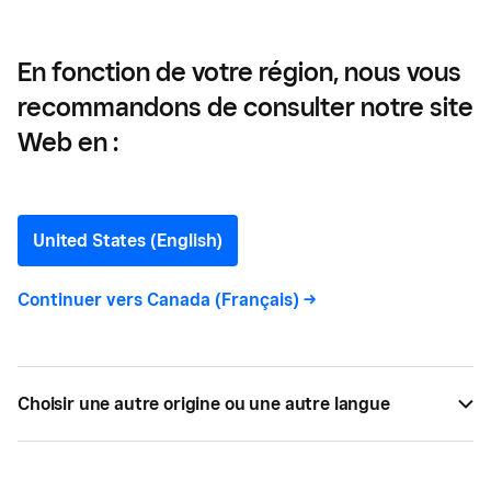
En fonction de votre région, nous vous
recommandons de consulter notre site
Oakberry —
Web en :
Comment Oakberry s’est
étendu à 700
United States (English)
emplacements et est
Continuer vers
Canada (Français)
->
devenu la première
marque d’açaï
Choisir une autre origine ou une autre langue
Découvrez comment la société de bols Açaí,
OAKBERRY, est passée à 700 restaurants dans le