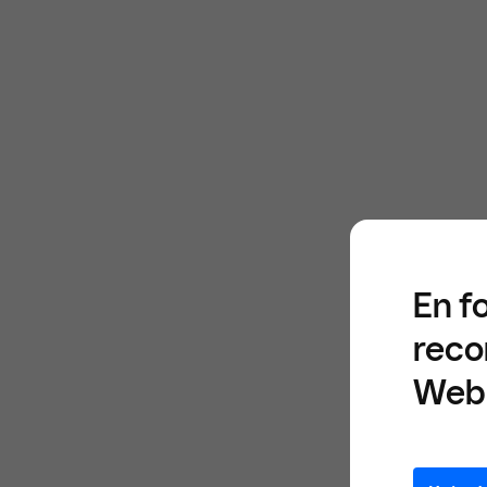
En f
reco
Web 