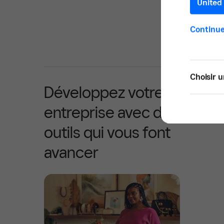
United 
Continue
Choisir u
Développez votre
entreprise avec des
outils qui vous font
avancer