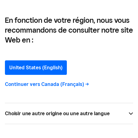
opérations en cuisine
En fonction de votre région, nous vous
recommandons de consulter notre site
Les fondamentaux de la
Web en :
cuisine: cinq moyens de
rationaliser vos opérations
United States (English)
en cuisine
Continuer vers
Canada (Français)
->
Voici les cinq principaux points dont vous devez
tenir compte lorsque vous rationalisez vos
Choisir une autre origine ou une autre langue
opérations en cuisine pour améliorer l’expérience
des clients au restaurant et atteindre votre
objectif ultime, les rendre heureux.