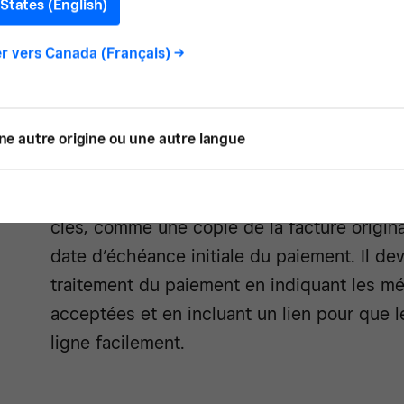
States (English)
envoyé à un client pour lui rappeler de régl
r vers
Canada (Français)
->
Que vous envoyiez un rappel amical le jour 
note lorsque le paiement est en retard, c
aider à gérer les paiements de vos clients 
ne autre origine ou une autre langue
plus rapidement.
Un message de rappel de paiement devrait 
clés, comme une copie de la facture original
date d’échéance initiale du paiement. Il devr
traitement du paiement en indiquant les 
acceptées et en incluant un lien pour que l
ligne facilement.