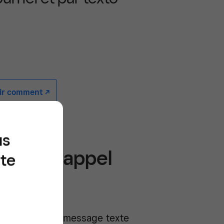
r comment -/^
us
ge de rappel
ite
ourriel ou un message texte