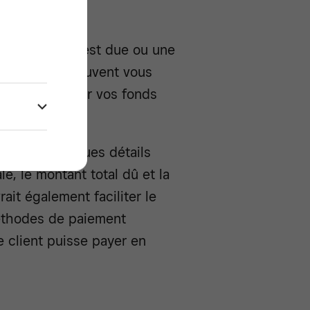
er sa facture.
où la facture est due ou une
es messages peuvent vous
afin de recevoir vos fonds
inclure quelques détails
e, le montant total dû et la
ait également faciliter le
méthodes de paiement
e client puisse payer en