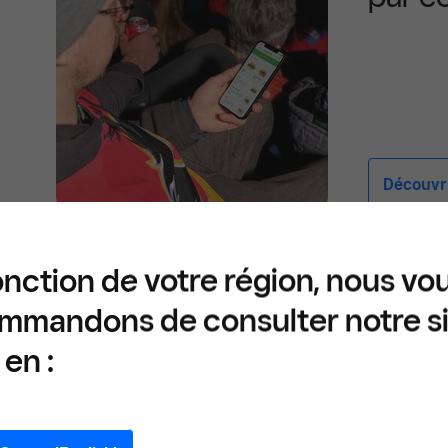
Découvri
onction de votre région, nous vo
Qu’est-ce qu’un messa
mmandons de consulter notre s
de paiement?
en :
Un message de rappel de paiement est un c