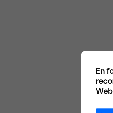
En f
reco
Web 