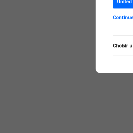
United 
Continue
Choisir u