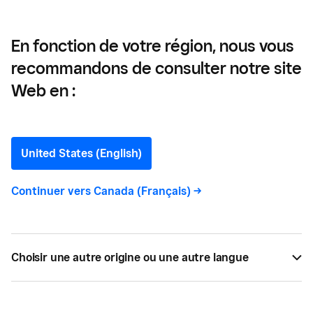
En fonction de votre région, nous vous
recommandons de consulter notre site
Automatisation
Web en :
d’entreprise 101: définition
et fonctionnement
United States (English)
Continuer vers
Canada (Français)
->
Qu’est-ce que l’automatisation d’entreprise et quel
est le fonctionnement? Apprenez-en davantage au
sujet de l’automatisation et de ses avantages.
Choisir une autre origine ou une autre langue
PAR
MACKENZIE BORN
AOÛT 03, 2023 —
6 LECTURE MIN