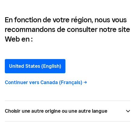
sur les affaires
En fonction de votre région, nous vous
recommandons de consulter notre site
Intelligence artificielle : de
Web en :
quoi s’agit-il et quel sera
son impact sur les affaires
United States (English)
Continuer vers
Canada (Français)
->
Voici ce qu’il faut savoir sur l’intelligence
artificielle dans les entreprises, ses utilisations
courantes et ce que l’avenir de l’IA signifie pour
les entreprises et le personnel.
Choisir une autre origine ou une autre langue
PAR
MADELYN YOUNG
JAN 15, 2025 —
8 LECTURE MIN