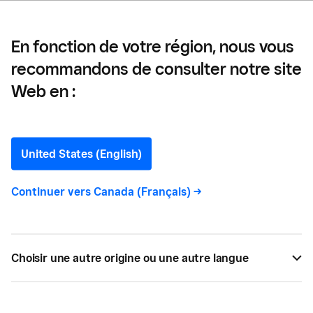
En fonction de votre région, nous vous
recommandons de consulter notre site
Chef Darren MacLean —
Web en :
Vendeur Square Chef
Darren MacLean: La
United States (English)
durabilité n’est pas
Continuer vers
Canada (Français)
->
seulement la bonne chose
à faire : c’est une bonne
Choisir une autre origine ou une autre langue
décision commerciale