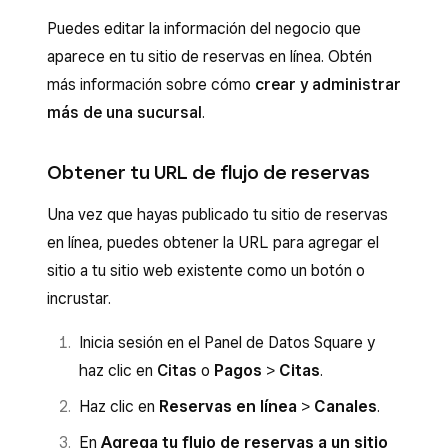
Desde la aplicación PDV Square con el modo de
Haz clic en
Reservas en línea
>
Canales
.
Puedes editar la información del negocio que
reservas activado o desde la aplicación PDV
Activa la opción
Activar reservas en
aparece en tu sitio de reservas en línea. Obtén
para Citas Square:
línea
.
más información sobre cómo
crear y administrar
Abre tu aplicación de punto de venta.
más de una sucursal
.
Si corresponde, haz clic en
Administrar
junto a
Ubicaciones
para elegir tus
Pulsa
≡ Más
>
Reservas en línea
.
Obtener tu URL de flujo de reservas
sucursales.
Activa la opción
Activar reservas en
En
Canales de reserva
, selecciona
Vista
línea
.
Una vez que hayas publicado tu sitio de reservas
previa y editar
junto al sitio web de
en línea, puedes obtener la URL para agregar el
Pulsa
Sitio web de Ventas en línea
Ventas en línea Square.
sitio a tu sitio web existente como un botón o
Square
>
Vista previa
>
Vista previa y
incrustar.
Utiliza las opciones para crear tu sitio de
edición
.
reservas en línea.
Utiliza las opciones para crear tu sitio de
Inicia sesión en el Panel de Datos Square y
Cuando termines, haz clic en
Publicar
en la
reservas en línea.
haz clic en
Citas
o
Pagos
>
Citas
.
esquina superior derecha.
Cuando termines, haz clic en
Vista previa
Haz clic en
Reservas en línea
>
Canales
.
Desde la página
Sitio publicado
, puedes
>
Publicar
.
En
Agrega tu flujo de reservas a un sitio