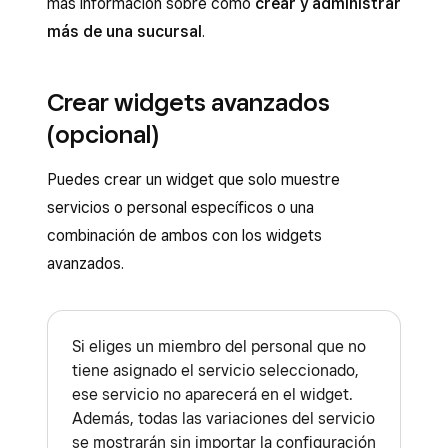
Haz clic en
Configuración del sitio
en la
más información sobre cómo
crear y administrar
esquina superior derecha.
Abre tu aplicación de punto de venta.
más de una sucursal
.
Selecciona un tema gratis o de pago y
Pulsa
≡ Más
>
Reservas en línea
.
comienza a personalizar tu sitio web.
Crear widgets avanzados
En la opción Ventas en línea Square, pulsa
(opcional)
Selecciona
Publicar
para que se apliquen
Previsualiza
>
Previsualizar y modificar
los cambios.
para empezar a crear tu web. Puede tardar
Puedes crear un widget que solo muestre
un rato en generarse.
Una vez que se genere el sitio web, te
servicios o personal específicos o una
redirigirá al
editor de sitios de Ventas en
Personaliza tu sitio web y selecciona
combinación de ambos con los widgets
línea Square
, donde podrás editar y
Publicar
para que se apliquen los cambios.
avanzados.
obtener una vista previa de la versión móvil
de tu sitio.
Si eliges un miembro del personal que no
tiene asignado el servicio seleccionado,
ese servicio no aparecerá en el widget.
Además, todas las variaciones del servicio
se mostrarán sin importar la configuración