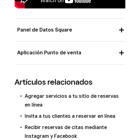
Panel de Datos Square
Inicia sesión en el Panel de Datos Square y
Aplicación Punto de venta
haz clic en
Citas
o
Pagos
>
Citas
.
Desde la aplicación PDV Square con el modo de
Haz clic en
Reservas en línea
>
Canales
.
reservas activado o desde la aplicación PDV
Artículos relacionados
Activa la opción
Activar reservas en
para Citas Square:
línea
.
Agregar servicios a tu sitio de reservas
Abre tu aplicación de punto de venta.
Haz clic en
Confirmar
.
en línea
Pulsa
≡ Más
>
Reservas en línea
.
Invita a tus clientes a reservar en línea
Activa la opción
Activar reservas en
Recibir reservas de citas mediante
línea
.
Instagram y Facebook