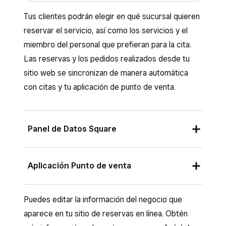
Tus clientes podrán elegir en qué sucursal quieren
reservar el servicio, así como los servicios y el
miembro del personal que prefieran para la cita.
Las reservas y los pedidos realizados desde tu
sitio web se sincronizan de manera automática
con citas y tu aplicación de punto de venta.
Panel de Datos Square
Inicia sesión en el Panel de Datos Square y
Aplicación Punto de venta
haz clic en
Citas
o
Pagos
>
Citas
.
Desde la aplicación PDV Square con el modo de
Haz clic
en Reservas en línea
>
Vista
Puedes editar la información del negocio que
reservas activado o desde la aplicación PDV
previa del sitio
.
aparece en tu sitio de reservas en línea. Obtén
para Citas Square: