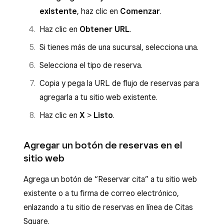
ver y copiar la URL de tu sitio de reservas
Desde la página
Sitio publicado
, puedes
existente
, haz clic en
Comenzar
.
en línea.
ver y copiar la URL de tu sitio de reservas
Haz clic en
Obtener URL
.
en línea.
Si tienes más de una sucursal, selecciona una.
Selecciona el tipo de reserva.
Copia y pega la URL de flujo de reservas para
agregarla a tu sitio web existente.
Haz clic en
X
>
Listo
.
Agregar un botón de reservas en el
sitio web
Agrega un botón de “Reservar cita” a tu sitio web
existente o a tu firma de correo electrónico,
enlazando a tu sitio de reservas en línea de Citas
Square.