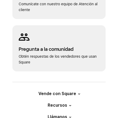
Comunícate con nuestro equipo de Atención al
Aplicar tasas predeterminadas
incluyan en el precio del artículo.
cliente
para el impuesto sobre las ventas
Haz clic en
Guardar
.
con recolección
En Método de cálculo de impuestos manual
o automático, elige entre
Impuesto
adicional
para que aparezca en una línea
Pregunta a la comunidad
independiente en los recibos de tus
Obtén respuestas de los vendedores que usan
clientes o
Impuesto incluido
para que se
Square
incluyan en el precio del artículo.
Haz clic en
Guardar
.
Vende con Square
Recursos
Llámanos