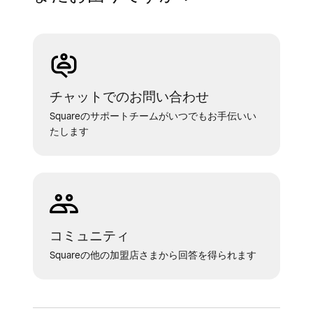
庫管理
] の順に進みます。
[
履歴
] をクリックします。
各商品バリエーションに対応する単位原価
が入力されていることを確認します。
チャットでのお問い合わせ
未入力の商品または取引先がある場合は、
Squareのサポートチームがいつでもお手伝いい
[
アクション
] > [
未入力のコストを確認
] ま
たします
たは [
未入力の取引先を確認
] の順にクリ
ックします。
[
在庫の操作を表示
] を選択している場合は、単
位原価が関連付けられていない過去に行った調
コミュニティ
整がそれぞれ表示されます。
Squareの他の加盟店さまから回答を得られます
過去に行った調整を1つ更新すると、その他の
すべての調整単位原価に、その特定商品の新し
い単位原価が反映されます。