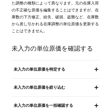
た調整の種類によって異なります。元の在庫入荷
の不正確な原価を編集することはできますが、在
庫数の下方修正、紛失、破損、盗難など、在庫数
から差し引かれる在庫調整の単位原価を更新する
ことはできません。
未入力の単位原価を確認する
未入力の単位原価を特定する
未入力の単位原価を特定するには、以下のとお
未入力の単位原価を絞り込む
りに進めます。
Square データにログインし、[
商品
] > [
在
未入力の単位原価を特定した後、単位原価を関
未入力の単位原価を一括確認する
庫管理
] の順に進みます。
連付けずに在庫を更新するには、[
未入力のコ