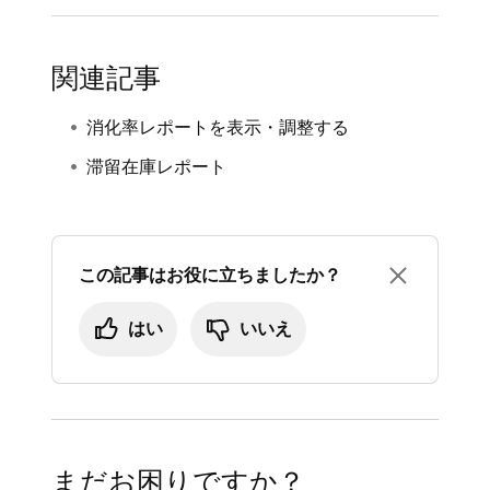
スト
] フィルターを適用します。フィルターに
[
履歴
] をクリックします。
バリエーションごと
に原価が関連付けられた商
より、単位原価が関連付けられていない商品の
[
すべてのコスト
] のドロップダウンメニュ
品は、調整のために「
未入力の原価の確認
」
関連記事
一覧が表示されます。
ーで、[
未入力のコスト
] を選択します。
オプションが「
履歴
」に表示されます。商品ラ
単位原価を追加するには、以下の手順を行いま
イブラリ内の任意の商品の単位原価が未入力で
消化率レポートを表示・調整する
す。
ある場合は、「履歴ログ」で未入力のコストを
滞留在庫レポート
一括修正する前に、各バリエーションの更新が
任意の商品の横にある [
原価を追加
] をタ
必要です。ご注意ください。
ップします。
商品ライブラリからインポートするか、各商品
単位原価を入力し、[
保存
] をタップしま
この記事はお役に立ちましたか？
バリエーションの原価を手動で編集して、既定
す。
の原価を追加できます。過去のアクションに既
はい
いいえ
元の入荷在庫に注文書がある場合は、過去に行
定のコストを適用することで、正確なレポート
った調整詳細ページに記載されているリンクを
作成と利益率の計算が可能になります。
クリックして、関連付けられている単位原価を
以下のとおりに進めます。
更新します。
まだお困りですか？
Square データにログインし、[
商品
] > [
在