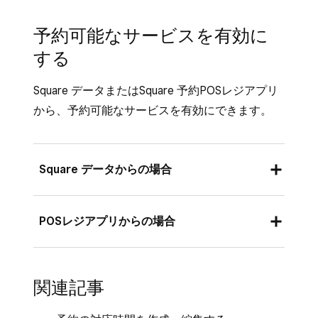
[
完了
] または [
別のバリエーションを作成
どうかを設定し、[
割り当てられたスタッ
[
商品と在庫
]）> [
商品
] > [
サービスライブ
予約モードを有効にしたSquare POSレジアプ
して追加
] をクリックし、[
保存
] をクリッ
フ
] をタップして、各サービス内容を担当
ラリ
] の順に進みます。
リまたはSquare予約アプリからのの場合：
予約可能なサービスを有効に
クします。
できるスタッフを選択してください。
サービスを1つ選択します。
する
POSレジアプリを開き、[
≡その他
] > [
商品
[
保存
] をタップします。
商品画像をクリックして、サービスに設定
とサービス
] > [
すべてのサービス
] の順に
Square データまたはSquare 予約POSレジアプリ
したい色を選択します。
タップします。
から、予約可能なサービスを有効にできます。
[
保存
] をクリックします。
サービスを1つ選択します。
Square データのホームページに戻り、[
支
商品画像をタップし、サービスに設定する
払い
] > [
予約
] の順にクリックします。
色を選択します。
Square データからの場合
[
カレンダー
]をクリックし、歯車アイコン
[
保存
] をタップします。
をクリックします。
Square データにログインし、[
スタッフ
] >
[
カレンダー
] をタップし、画面左上の
POSレジアプリからの場合
[
スタッフ
] の順に進みます。
[
サービスごとにカレンダーを表示
]をオン
[
(•••)
] をタップします。
にして [
保存
] をタップします。
スタッフを選択します。
[
サービスごと
] を有効にし、[
完了
] をタッ
予約モードが有効になっているSquare POSレ
プします。
関連記事
[
予約
] タブをクリックします。
ジアプリまたはSquare 予約POSレジアプリか
らの場合：
[
オンライン顧客による予約可能
] をオンに