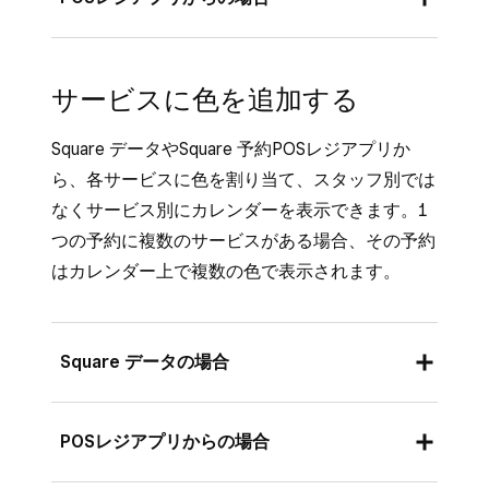
ビス
]（または [
商品とメニュー
] または
[
商品と在庫
]）> [
商品
] > [
サービスライブ
予約モードが有効になっているSquare POSレ
ラリ
] の順に進みます。
ジアプリまたはSquare 予約POSレジアプリか
サービスに色を追加する
らの場合：
バリエーションを追加するサービスを選択
Square データやSquare 予約POSレジアプリか
し、「
バリエーション
」セクションで [
追
POSレジアプリを開き、[
その他
] > [
商品と
ら、各サービスに色を割り当て、スタッフ別では
加
] をクリックします。
サービス
] > [
すべてのサービス
] の順にタ
なくサービス別にカレンダーを表示できます。1
バリエーションの詳細を入力します。
ップします。
つの予約に複数のサービスがある場合、その予約
[
オンライン予約
] をクリックし、そのバリ
バリエーションを追加するサービスを選択
はカレンダー上で複数の色で表示されます。
エーションをオンラインで予約できるよう
し、[
新しいバリエーション
] をクリックし
にするかどうかを設定し、各サービスバリ
ます。
エーションごとに、担当可能なスタッフを
Square データの場合
バリエーションの詳細を入力します。
選択することができます。
[
オンライン顧客による予約可能
] をオンま
[
店舗
] をクリックして、このサービスを利
たはオフに切り替えて、そのバリエーショ
Square データにログインし、[
商品とサー
POSレジアプリからの場合
用できる店舗を選択します。
ンをオンラインで予約できるようにするか
ビス
]（または [
商品とメニュー
] または