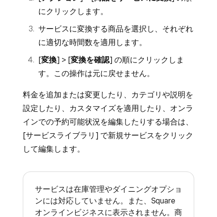
にクリックします。
サービスの時間を入力します。
必要に応じて [
処理時間を追加
] をオ
サービスに変換する商品を選択し、それぞれ
ンにします。処理時間を有効にする
に適切な時間数を適用します。
と、オンライン顧客による予約可能な
[
変換
] > [
変換を確認
] の順にクリックしま
時間中に予約を受け付けない時間帯を
す。この操作は元に戻せません。
設定できます。
料金を追加または変更したり、カテゴリや説明を
必要に応じて [
予約後に延長時間を確
設定したり、カスタマイズを適用したり、オンラ
保
] をオンにして、サービス終了後に
インでの予約可能状況を編集したりする場合は、
余裕時間を設定できます。
[
サービスライブラリ
] で新規サービスをクリック
必要に応じてオンライン予約、リソース、
して編集します。
バリエーションを設定します。
[
その他の設定
] から、カスタマイズや任意
の属性を追加できます。
サービスは在庫管理やダイニングオプショ
ンには対応していません。また、Square
[
保存
] をクリックします。
オンラインビジネスに表示されません。商