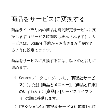
ビス
]（または [
商品とメニュー
] または
[
商品と在庫
]）> [
商品
] > [
サービスライブ
予約モードが有効になっているSquare POSレ
ラリ
] の順に進みます。
商品をサービスに変換する
ジアプリまたはSquare 予約POSレジアプリか
[
サービスを作成
] をクリックします。
らの場合：
商品ライブラリ内の商品を時間限定サービスに変
サービス名、画像、利用可能な店舗、税金
Square POSレジアプリを開きます。
換します（サービス時間数も表示されます）。サ
（該当する場合）など、サービスの詳細を
ービスは、Square 予約からお客さまが予約でき
[
≡その他
] > [
商品とサービス
] > [
すべての
入力します。サービス説明文は、[
生成
] を
るように設定できます。
サービス
] の順にタップします。
クリックすると AI が自動で作成します。
[
サービスを作成
] をタップします。
商品をサービスに変換するには、以下のとおりに
サービスカテゴリを選択します（必要な場
進めます。
合）。
サービス名や所要時間などの必要事項を入
力します。
価格タイプを選択し、金額を入力します。
Square データにログインし、[
商品とサービ
必要に応じて [
延長時間を確保
] を有効に
ス
]（または [
商品とメニュー
]、[
商品と在庫
]
サービス提供にかかるコストを管理したい
すると、サービス終了後に余裕時間を設定
のいずれか）> [
商品
] >
[
サービスライブラ
場合、[
サービスコストを追跡
] をオンにし
できます。
リ
] の順に移動します。
ますオンにした場合は、コストの種類と金
額を入力します。
[
保存
] をタップします。
[
アクション
] > [
商品をサービスに変換
] の順