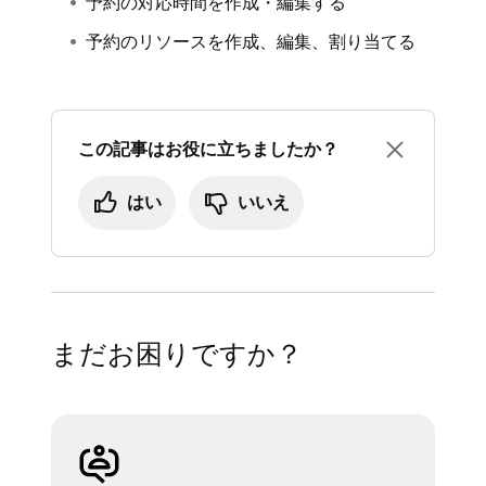
予約の対応時間を作成・編集する
します。
[
≡その他
] > [
商品とサービス
] > [
すべての
予約のリソースを作成、編集、割り当てる
必要に応じて、[
編集
] をクリックして提供
サービス
] の順にタップします。
するサービスを指定します。
編集するサービスをタップします。
必要な場合は、スタッフの対応時間を調整
[
オンライン顧客による予約可能
] をオンに
この記事はお役に立ちましたか？
します。
します。
はい
いいえ
[
割り当てられたスタッフ
] をタップしま
す。
対象のスタッフを選択/選択解除します。
戻る矢印をタップして、[
保存
] をタップし
まだお困りですか？
ます。