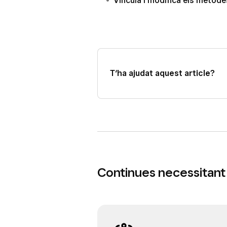
Vincula i modifica els mètode
T‘ha ajudat aquest article?
Continues necessitant