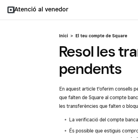
Atenció al venedor
Inici
>
El teu compte de Square
Resol les tr
pendents
En aquest article t'oferim consells p
que falten de Square al compte banc
les transferències que falten o bloq
La verificació del compte banca
És possible que estiguis compr