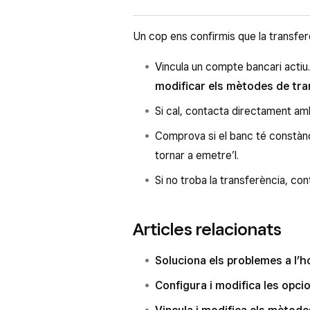
novetat al respecte.
El teu banc podria mantenir el com
Un cop ens confirmis que la transfer
com aquest. Contacta-hi per saber s
t’ajudarà.
Vincula un compte bancari acti
modificar els mètodes de tra
Si cal, contacta directament am
Comprova si el banc té constànci
tornar a emetre’l.
Si no troba la transferència, co
Articles relacionats
Soluciona els problemes a l’h
Configura i modifica les opci