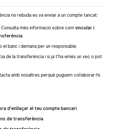
pte obert durant un temps, especialment en casos
ència no rebuda es va enviar a un compte tancat:
i té constància de la transferència. De segur que
u. Consulta més informació sobre com
vincular i
nsferència
.
b el banc i demana per un responsable.
a de la transferència i si ja t’ha emès un xec o pot
ntacta amb nosaltres perquè puguem col·laborar-hi.
ora d’enllaçar el teu compte bancari
ons de transferència