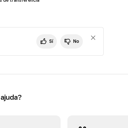
s de transferència
Sí
No
 ajuda?